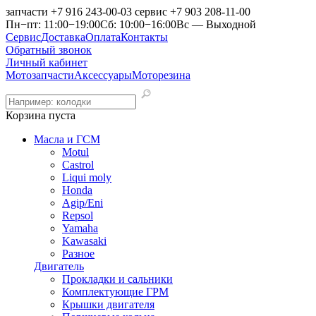
запчасти
+7 916 243-00-03
сервис
+7 903 208-11-00
Пн−пт: 11:00−19:00
Сб: 10:00−16:00
Вс — Выходной
Сервис
Доставка
Оплата
Контакты
Обратный звонок
Личный кабинет
Мотозапчасти
Аксессуары
Моторезина
Корзина пуста
Масла и ГСМ
Motul
Castrol
Liqui moly
Honda
Agip/Eni
Repsol
Yamaha
Kawasaki
Разное
Двигатель
Прокладки и сальники
Комплектующие ГРМ
Крышки двигателя