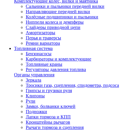
Комплектующие колёс, вилки и маятника
Сальники и пыльники передней вилки
Направляющие передней вилки
Колёсные подшипники и пыльники
Ниппели колеса и демпферы
Слайдеры приводной цепи
Амортизаторы
Перья и траверсы
Ремни вариатора
Топливная система
Бензонасосы
Карбюраторы и комплектующие
Топливные краны
Регуляторы давления топлива
Органы управления
Зеркала
Тросики газа, сцепления, спидометра, подсоса
Грипсы и грузики руля
Клипоны
Рули
Замки, болванки ключей
Подножки
Лапки тормоза и КПП
Кронштейны рычагов
Рычаги тормоза и сцепления