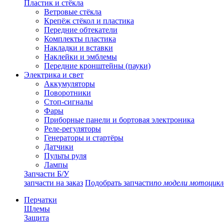
Пластик и стёкла
Ветровые стёкла
Крепёж стёкол и пластика
Передние обтекатели
Комплекты пластика
Накладки и вставки
Наклейки и эмблемы
Передние кронштейны (пауки)
Электрика и свет
Аккумуляторы
Поворотники
Стоп-сигналы
Фары
Приборные панели и бортовая электроника
Реле-регуляторы
Генераторы и стартёры
Датчики
Пульты руля
Лампы
Запчасти Б/У
запчасти на заказ
Подобрать запчасти
по модели мотоцикл
Перчатки
Шлемы
Защита