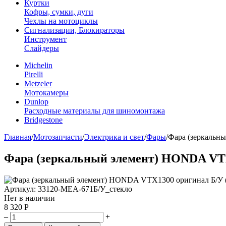
Куртки
Кофры, сумки, дуги
Чехлы на мотоциклы
Сигнализации, Блокираторы
Инструмент
Слайдеры
Michelin
Pirelli
Metzeler
Мотокамеры
Dunlop
Расходные материалы для шиномонтажа
Bridgestone
Главная
/
Мотозапчасти
/
Электрика и свет
/
Фары
/
Фара (зеркальн
Фара (зеркальный элемент) HONDA VTX
Артикул: 33120-MEA-671Б/У_стекло
Нет в наличии
8 320
Р
–
+