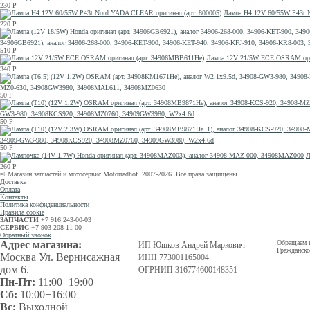
230
Р
Лампа H4 12V 60/55W P43t 
220
Р
34906GB6921), аналог 34906-268-000, 34906-KET-900, 34906-KET-940, 34906-KFJ-910, 34906-KR8-00
510
Р
Лампа 12V 21/5W ECE OSRAM ори
340
Р
MZ0-630, 34908GW3980, 34908MAL611, 34908MZ0630
50
Р
GW3-980, 34908KCS920, 34908MZ0760, 34909GW3980, W2x4.6d
50
Р
34909-GW3-980, 34908KCS920, 34908MZ0760, 34909GW3980, W2x4.6d
50
Р
Л
260
Р
© Магазин запчастей и мотосервис Motorradhof. 2007-2026. Все права защищены.
Доставка
Оплата
Контакты
Политика конфиденциальности
Правила cookie
ЗАПЧАСТИ
+7 916 243-00-03
СЕРВИС
+7 903 208-11-00
Обратный звонок
Адрес магазина:
Обращаем в
ИП Юшков Андрей Маркович
Гражданско
Москва Ул. Вернисажная
ИНН 773001165004
дом 6.
ОГРНИП 316774600148351
Пн-Пт:
11:00−19:00
Сб:
10:00−16:00
Вс:
Выходной