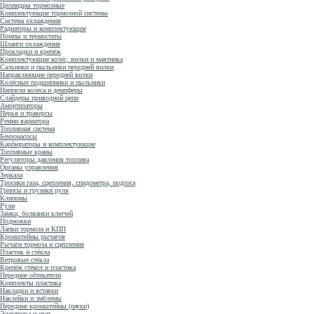
Цилиндры тормозные
Комплектующие тормозной системы
Система охлаждения
Радиаторы и комплектующие
Помпы и термостаты
Шланги охлаждения
Прокладки и крепёж
Комплектующие колёс, вилки и маятника
Сальники и пыльники передней вилки
Направляющие передней вилки
Колёсные подшипники и пыльники
Ниппели колеса и демпферы
Слайдеры приводной цепи
Амортизаторы
Перья и траверсы
Ремни вариатора
Топливная система
Бензонасосы
Карбюраторы и комплектующие
Топливные краны
Регуляторы давления топлива
Органы управления
Зеркала
Тросики газа, сцепления, спидометра, подсоса
Грипсы и грузики руля
Клипоны
Рули
Замки, болванки ключей
Подножки
Лапки тормоза и КПП
Кронштейны рычагов
Рычаги тормоза и сцепления
Пластик и стёкла
Ветровые стёкла
Крепёж стёкол и пластика
Передние обтекатели
Комплекты пластика
Накладки и вставки
Наклейки и эмблемы
Передние кронштейны (пауки)
Электрика и свет