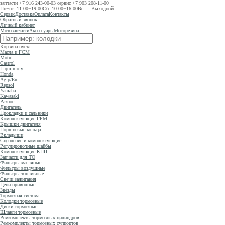
запчасти
+7 916 243-00-03
сервис
+7 903 208-11-00
Пн−пт: 11:00−19:00
Сб: 10:00−16:00
Вс — Выходной
Сервис
Доставка
Оплата
Контакты
Обратный звонок
Личный кабинет
Мотозапчасти
Аксессуары
Моторезина
Корзина пуста
Масла и ГСМ
Motul
Castrol
Liqui moly
Honda
Agip/Eni
Repsol
Yamaha
Kawasaki
Разное
Двигатель
Прокладки и сальники
Комплектующие ГРМ
Крышки двигателя
Поршневые кольца
Вкладыши
Сцепление и комплектующие
Регулировочные шайбы
Комплектующие КПП
Запчасти для ТО
Фильтры масляные
Фильтры воздушные
Фильтры топливные
Свечи зажигания
Цепи приводные
Звёзды
Тормозная система
Колодки тормозные
Диски тормозные
Шланги тормозные
Ремкомплекты тормозных цилиндров
Ремкомплекты тормозных суппортов