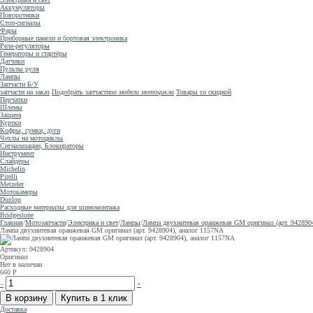
Аккумуляторы
Поворотники
Стоп-сигналы
Фары
Приборные панели и бортовая электроника
Реле-регуляторы
Генераторы и стартёры
Датчики
Пульты руля
Лампы
Запчасти Б/У
запчасти на заказ
Подобрать запчасти
по модели мотоцикла
Товары со скидкой
Перчатки
Шлемы
Защита
Куртки
Кофры, сумки, дуги
Чехлы на мотоциклы
Сигнализации, Блокираторы
Инструмент
Слайдеры
Michelin
Pirelli
Metzeler
Мотокамеры
Dunlop
Расходные материалы для шиномонтажа
Bridgestone
Главная
/
Мотозапчасти
/
Электрика и свет
/
Лампы
/
Лампа двухнитевая оранжевая GM оригинал (арт. 942890
Лампа двухнитевая оранжевая GM оригинал (арт. 9428904), аналог 1157NA
Артикул: 9428904
Оригинал
Нет в наличии
660
Р
–
+
Доставка