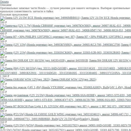
Оплата
Описание
Оригинальные запасные части Honda — лучшее решение для вашего мотоцикла. Выбирая оригинальные за
идеальную совместимость запчасти и байка.
Похожие предложения
Лампа 12V 21/5W ECE Honda оригинал 
590
Р
CBR600F оригинал (арт. 34907KW3003), аналог 34907-MAL-611, 34908-HM7-741, 34908-MG9-951, 
490
Р
Лампа H7 +30% PHILIPS 12972PRC1 оригина
500
Р
Лампа (
410
Р
Лампа (
460
Р
Лампа H4 OSRAM 12V 60/55W (ар
340
Р
33115SV4003 , 34901KS3931 , 33111S6DG01 , 33115SM4305 , 33115SM4405 , 34901371510NA , 33115
1 260
Р
Лампа OSRAM W5W 12V(арт. 2825)
110
Р
150
Р
34906-S6A-003HE), аналог 34911-ST3-E01, 34906-KV7-671, 34906-KCH-780, 34906-S6A-003, 33903-76
510
Р
880
Р
MBH-660, 34906447711, 34911MBH660, Bulb(12V 21/5W)(Ece)(Stanley), Honda
350
Р
(12V/5W) (W5W) Honda оригинал (арт. 34351657921),аналог 34901-S6D-G01HE, 33301-KEY-700, 3330