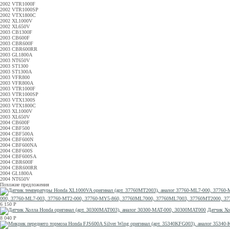
2002 VTR1000F
2002 VTR1000SP
2002 VTX1800C
2002 XL1000V
2002 XL650V
2003 CB1300F
2003 CB600F
2003 CBR600F
2003 CBR600RR
2003 GL1800A
2003 NT650V
2003 ST1300
2003 ST1300A
2003 VFR800
2003 VFR800A
2003 VTR1000F
2003 VTR1000SP
2003 VTX1300S
2003 VTX1800C
2003 XL1000V
2003 XL650V
2004 CB600F
2004 CBF500
2004 CBF500A
2004 CBF600N
2004 CBF600NA
2004 CBF600S
2004 CBF600SA
2004 CBR600F
2004 CBR600RR
2004 GL1800A
2004 NT650V
Похожие предложения
000, 37760-ML7-003, 37760-MT2-000, 37760-MY5-860, 37760ML7000, 37760ML7003, 37760MT2000, 3
6 150
Р
Датчик Хо
8 040
Р