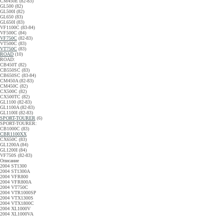
CM450E (82-83)
GL500 (82)
GL500I (82)
GL650 (83)
GL650I (83)
VF1100C (83-84)
VF500C (84)
VF750C
(82-83)
VT500C (83)
VT750C
(83)
ROAD
(10)
ROAD:
CB450T (82)
CB550SC (83)
CB650SC (83-84)
CM450A (82-83)
CM450C (82)
CX500C (82)
CX500TC (82)
GL1100 (82-83)
GL1100A (82-83)
GL1100I (82-83)
SPORT-TOURER
(6)
SPORT-TOURER:
CB1000C (83)
CBR1100XX
CX650C (83)
GL1200A (84)
GL1200I (84)
VF750S (82-83)
Описание
2004 ST1300
2004 ST1300A
2004 VFR800
2004 VFR800A
2004 VT750C
2004 VTR1000SP
2004 VTX1300S
2004 VTX1800C
2004 XL1000V
2004 XL1000VA