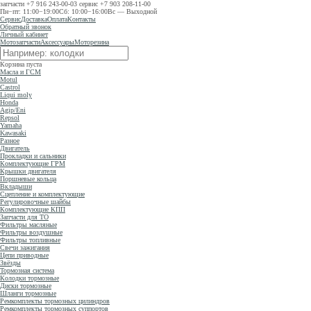
запчасти
+7 916 243-00-03
сервис
+7 903 208-11-00
Пн−пт: 11:00−19:00
Сб: 10:00−16:00
Вс — Выходной
Сервис
Доставка
Оплата
Контакты
Обратный звонок
Личный кабинет
Мотозапчасти
Аксессуары
Моторезина
Корзина пуста
Масла и ГСМ
Motul
Castrol
Liqui moly
Honda
Agip/Eni
Repsol
Yamaha
Kawasaki
Разное
Двигатель
Прокладки и сальники
Комплектующие ГРМ
Крышки двигателя
Поршневые кольца
Вкладыши
Сцепление и комплектующие
Регулировочные шайбы
Комплектующие КПП
Запчасти для ТО
Фильтры масляные
Фильтры воздушные
Фильтры топливные
Свечи зажигания
Цепи приводные
Звёзды
Тормозная система
Колодки тормозные
Диски тормозные
Шланги тормозные
Ремкомплекты тормозных цилиндров
Ремкомплекты тормозных суппортов