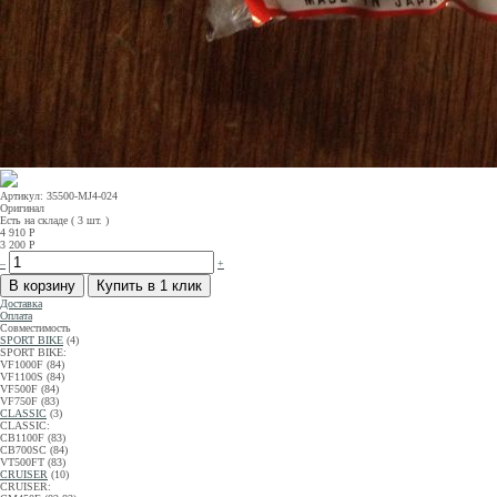
Артикул: 35500-MJ4-024
Оригинал
Есть на складе ( 3 шт. )
4 910
Р
3 200
Р
–
+
Доставка
Оплата
Совместимость
SPORT BIKE
(4)
SPORT BIKE:
VF1000F (84)
VF1100S (84)
VF500F (84)
VF750F (83)
CLASSIC
(3)
CLASSIC:
CB1100F (83)
CB700SC (84)
VT500FT (83)
CRUISER
(10)
CRUISER: