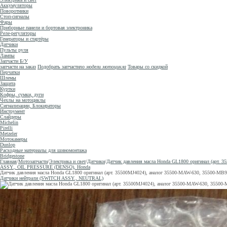
Аккумуляторы
Поворотники
Стоп-сигналы
Фары
Приборные панели и бортовая электроника
Реле-регуляторы
Генераторы и стартёры
Датчики
Пульты руля
Лампы
Запчасти Б/У
запчасти на заказ
Подобрать запчасти
по модели мотоцикла
Товары со скидкой
Перчатки
Шлемы
Защита
Куртки
Кофры, сумки, дуги
Чехлы на мотоциклы
Сигнализации, Блокираторы
Инструмент
Слайдеры
Michelin
Pirelli
Metzeler
Мотокамеры
Dunlop
Расходные материалы для шиномонтажа
Bridgestone
Главная
/
Мотозапчасти
/
Электрика и свет
/
Датчики
/
Датчик давления масла Honda GL1800 оригинал (арт.
ASSY., OIL PRESSURE (DENSO), Honda
Датчик давления масла Honda GL1800 оригинал (арт. 35500MJ4024), аналог 35500-MAW-630, 35500
Датчики нейтрали (SWITCH ASSY., NEUTRAL)