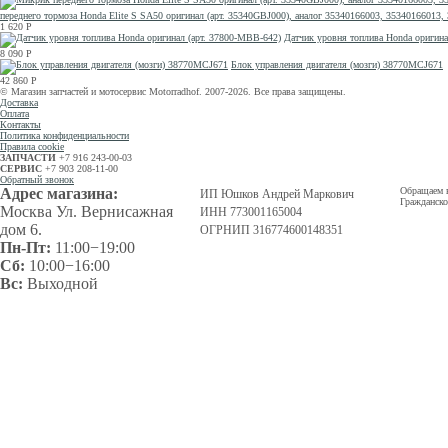
переднего тормоза Honda Elite S SA50 оригинал (арт. 35340GBJ000), аналог 35340166003, 353401660
1 620
Р
Датчик уровня топлива Honda оригина
8 090
Р
Блок управления двигателя (мозги) 38770MCJ671
42 860
Р
© Магазин запчастей и мотосервис Motorradhof. 2007-2026. Все права защищены.
Доставка
Оплата
Контакты
Политика конфиденциальности
Правила cookie
ЗАПЧАСТИ
+7 916 243-00-03
СЕРВИС
+7 903 208-11-00
Обратный звонок
Адрес магазина:
Обращаем в
ИП Юшков Андрей Маркович
Гражданско
Москва Ул. Вернисажная
ИНН 773001165004
дом 6.
ОГРНИП 316774600148351
Пн-Пт:
11:00−19:00
Сб:
10:00−16:00
Вс:
Выходной