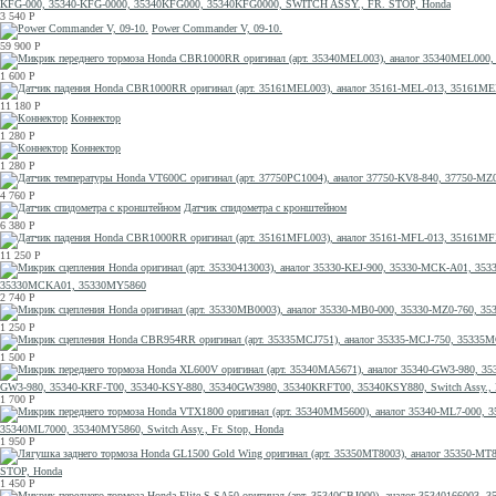
KFG-000, 35340-KFG-0000, 35340KFG000, 35340KFG0000, SWITCH ASSY., FR. STOP, Honda
3 540
Р
Power Commander V, 09-10.
59 900
Р
1 600
Р
11 180
Р
Коннектор
1 280
Р
Коннектор
1 280
Р
4 760
Р
Датчик спидометра с кронштейном
6 380
Р
11 250
Р
35330MCKA01, 35330MY5860
2 740
Р
1 250
Р
1 500
Р
GW3-980, 35340-KRF-T00, 35340-KSY-880, 35340GW3980, 35340KRFT00, 35340KSY880, Switch Assy., F
1 700
Р
35340ML7000, 35340MY5860, Switch Assy., Fr. Stop, Honda
1 950
Р
STOP, Honda
1 450
Р