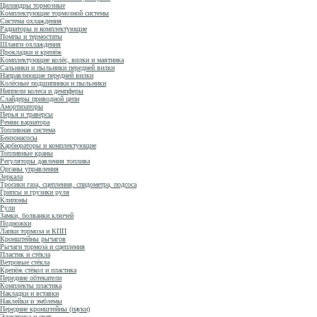
Цилиндры тормозные
Комплектующие тормозной системы
Система охлаждения
Радиаторы и комплектующие
Помпы и термостаты
Шланги охлаждения
Прокладки и крепёж
Комплектующие колёс, вилки и маятника
Сальники и пыльники передней вилки
Направляющие передней вилки
Колёсные подшипники и пыльники
Ниппели колеса и демпферы
Слайдеры приводной цепи
Амортизаторы
Перья и траверсы
Ремни вариатора
Топливная система
Бензонасосы
Карбюраторы и комплектующие
Топливные краны
Регуляторы давления топлива
Органы управления
Зеркала
Тросики газа, сцепления, спидометра, подсоса
Грипсы и грузики руля
Клипоны
Рули
Замки, болванки ключей
Подножки
Лапки тормоза и КПП
Кронштейны рычагов
Рычаги тормоза и сцепления
Пластик и стёкла
Ветровые стёкла
Крепёж стёкол и пластика
Передние обтекатели
Комплекты пластика
Накладки и вставки
Наклейки и эмблемы
Передние кронштейны (пауки)
Электрика и свет