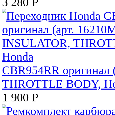
3 280
Р
CBR954RR оригинал (
THROTTLE BODY, H
1 900
Р