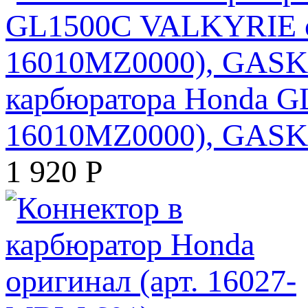
карбюратора Honda G
16010MZ0000), GASK
1 920
Р