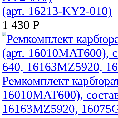
(арт. 16213-KY2-010)
1 430
Р
Ремкомплект карбюра
16010MAT600), соста
16163MZ5920, 16075