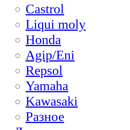
Castrol
Liqui moly
Honda
Agip/Eni
Repsol
Yamaha
Kawasaki
Разное