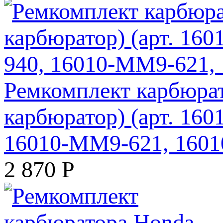
Ремкомплект карбюрат
карбюратор) (арт. 16
16010-MM9-621, 160
2 870
Р