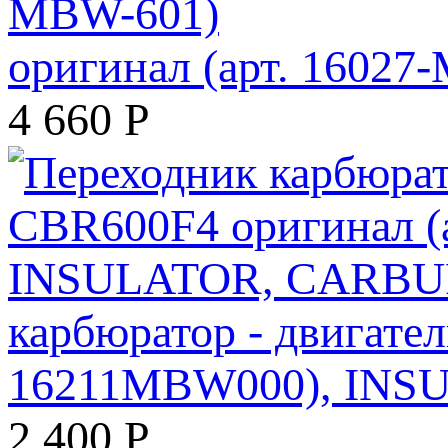
оригинал (арт. 16027
4 660
Р
карбюратор - двигате
16211MBW000), INS
2 400
Р