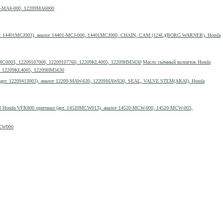
09-MA6-000, 12209MA6000
т. 14401MCJ003), аналог 14401-MCJ-000, 14401MCJ000, CHAIN, CAM (124L)(BORG WARNER), Honda
Масло съёмный колпачок Honda
60, 12209KL4005, 12209HM5630
(арт. 12209413003), аналог 12209-MAW-630, 12209MAW630, SEAL, VALVE STEM(ARAI), Honda
 Honda VFR800 оригинал (арт. 14520MCW013), аналог 14520-MCW-000, 14520-MCW-003,
MCW000