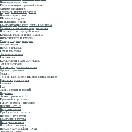
Цилиндры тормозные
Комплектующие тормозной системы
Система охлаждения
Радиаторы и комплектующие
Помпы и термостаты
Шланги охлаждения
Прокладки и крепёж
Комплектующие колёс, вилки и маятника
Сальники и пыльники передней вилки
Направляющие передней вилки
Колёсные подшипники и пыльники
Ниппели колеса и демпферы
Слайдеры приводной цепи
Амортизаторы
Перья и траверсы
Ремни вариатора
Топливная система
Бензонасосы
Карбюраторы и комплектующие
Топливные краны
Регуляторы давления топлива
Органы управления
Зеркала
Тросики газа, сцепления, спидометра, подсоса
Грипсы и грузики руля
Клипоны
Рули
Замки, болванки ключей
Подножки
Лапки тормоза и КПП
Кронштейны рычагов
Рычаги тормоза и сцепления
Пластик и стёкла
Ветровые стёкла
Крепёж стёкол и пластика
Передние обтекатели
Комплекты пластика
Накладки и вставки
Наклейки и эмблемы
Передние кронштейны (пауки)
Электрика и свет