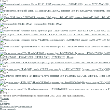
5 900
Р
635
Р
Успокоитель (в
5 530
Р
7 500
Р
Поршни CBR900RR (MAS)
4 270
Р
оригинал (арт. 12208413003), аналог 12208-KCS-920, 12208-MC0-003, 12209-107-000, 12209-107-760
710
Р
825
Р
Болт клапанн
580
Р
14520MCW003, 14520MCW000, LIFTER ASSY., TENSIONER, Honda
8 900
Р
6 260
Р
Ведомая звезда ГРМ (38T
5 990
Р
Кол
600
Р
Ведущая звезда ГРМ (19T
5 350
Р
Натяжитель цепи Г
19 970
Р
© Магазин запчастей и мотосервис Motorradhof. 2007-2026. Все права защищены.
Доставка
Оплата
Контакты
Политика конфиденциальности
Правила cookie