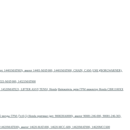
арт. 14401MAT003), аналог 14401-MAT-000, 14401MAT000, CHAIN, CAM (130L)(BORGWARNER),
14321-MAT-000, 14321MAT000
Натяжитель цепи ГРМ инжектор Honda CBR1100XX
 звезды ГРМ (7х10,5) Honda оригинал (арт. 90082HA0000), аналог 90081-246-000, 90081-246-303,
. 14620MATE00), аналог 14620-MAT-000, 14620-MCC-600, 14620MAT000, 14620MCC600