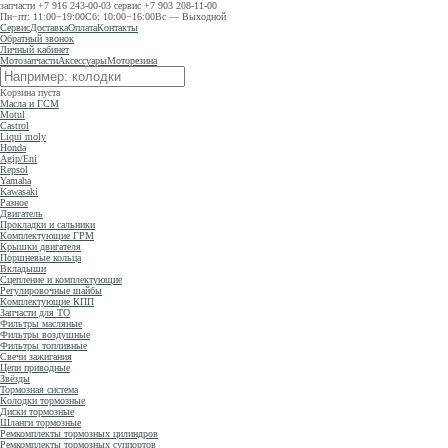
запчасти
+7 916 243-00-03
сервис
+7 903 208-11-00
Пн−пт: 11:00−19:00
Сб: 10:00−16:00
Вс — Выходной
Сервис
Доставка
Оплата
Контакты
Обратный звонок
Личный кабинет
Мотозапчасти
Аксессуары
Моторезина
Корзина пуста
Масла и ГСМ
Motul
Castrol
Liqui moly
Honda
Agip/Eni
Repsol
Yamaha
Kawasaki
Разное
Двигатель
Прокладки и сальники
Комплектующие ГРМ
Крышки двигателя
Поршневые кольца
Вкладыши
Сцепление и комплектующие
Регулировочные шайбы
Комплектующие КПП
Запчасти для ТО
Фильтры масляные
Фильтры воздушные
Фильтры топливные
Свечи зажигания
Цепи приводные
Звёзды
Тормозная система
Колодки тормозные
Диски тормозные
Шланги тормозные
Ремкомплекты тормозных цилиндров
Ремкомплекты тормозных суппортов