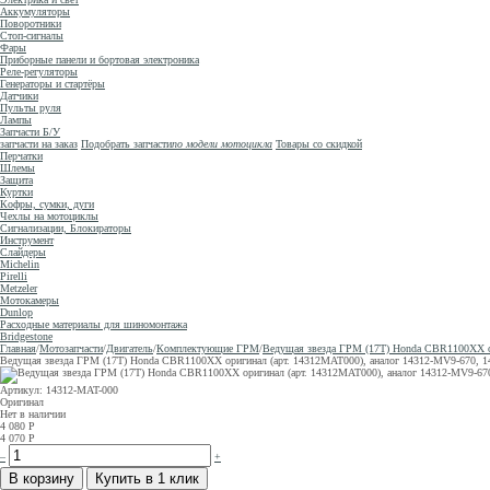
Аккумуляторы
Поворотники
Стоп-сигналы
Фары
Приборные панели и бортовая электроника
Реле-регуляторы
Генераторы и стартёры
Датчики
Пульты руля
Лампы
Запчасти Б/У
запчасти на заказ
Подобрать запчасти
по модели мотоцикла
Товары со скидкой
Перчатки
Шлемы
Защита
Куртки
Кофры, сумки, дуги
Чехлы на мотоциклы
Сигнализации, Блокираторы
Инструмент
Слайдеры
Michelin
Pirelli
Metzeler
Мотокамеры
Dunlop
Расходные материалы для шиномонтажа
Bridgestone
Главная
/
Мотозапчасти
/
Двигатель
/
Комплектующие ГРМ
/
Ведущая звезда ГРМ (17T) Honda CBR1100XX о
Ведущая звезда ГРМ (17T) Honda CBR1100XX оригинал (арт. 14312MAT000), аналог 14312-MV9-670,
Артикул: 14312-MAT-000
Оригинал
Нет в наличии
4 080
Р
4 070
Р
–
+