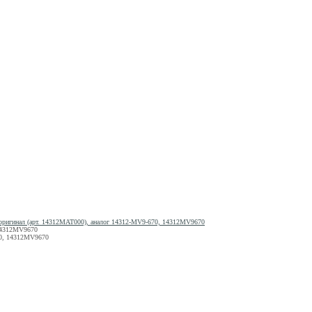
ригинал (арт. 14312MAT000), аналог 14312-MV9-670, 14312MV9670
 14312MV9670