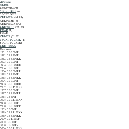
Доставка
Оплата
Совместимость
SPORT BIKE
(4)
SPORT BIKE:
CBR600F4
(91-98)
CBR600SE (98)
CBR600SJR (96)
CBR900RR
(93-99)
ROAD
(1)
ROAD:
CB900F
(02-03)
SPORT-TOURER
(1)
SPORT-TOURER:
CBR1100XX
Описание
1991 CBR600F
1992 CBR600F
1992 CBR900RR
1993 CBR600F
1993 CBR900RR
1994 CBR600F
1994 CBR900RR
1995 CBR600F
1995 CBR900RR
1996 CBR600F
1996 CBR900RR
1997 CBR1100XX
1997 CBR600F
1997 CBR900RR
1998 CB600F
1998 CBR1100XX
1998 CBR600F
1998 CBR900RR
1999 CB600F
1999 CBR1100XX
1999 CBR900RR
2000 CB1100SF
2000 CB600F
2000 CB600F2
2000 CBR1100XX