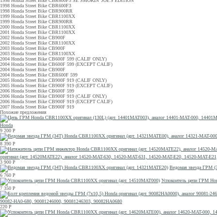
1998 Honda Street Bike CBR600F3 SE SMOKIN' JOE'S EDITION
1998 Honda Street Bike CBR600F3
1998 Honda Street Bike CBR900RR
1999 Honda Street Bike CBR1100XX
1999 Honda Street Bike CBR900RR
2000 Honda Street Bike CBR1100XX
2001 Honda Street Bike CBR1100XX
2002 Honda Street Bike CB900F
2002 Honda Street Bike CBR1100XX
2003 Honda Street Bike CB900F
2003 Honda Street Bike CBR1100XX
2004 Honda Street Bike CB600F 599 (CALIF ONLY)
2004 Honda Street Bike CB600F 599 (EXCEPT CALIF)
2004 Honda Street Bike CB900F
2004 Honda Street Bike CBR600F 599
2005 Honda Street Bike CB900F 919 (CALIF ONLY)
2005 Honda Street Bike CB900F 919 (EXCEPT CALIF)
2006 Honda Street Bike CB600F 599
2006 Honda Street Bike CB900F 919 (CALIF ONLY)
2006 Honda Street Bike CB900F 919 (EXCEPT CALIF)
2007 Honda Street Bike CB900F 919
Похожие предложения
Honda
9 200
Р
8 390
Р
оригинал (арт. 14520MATE22), аналог 14520-MAT-630, 14520-MAT-631, 14520-MAT-E20, 14520-MAT
3 900
Р
Ведомая звезда ГРМ (
6 760
Р
Успокоитель цепи ГРМ Ho
7 350
Р
90082-HA0-680, 90081246000, 90081246303, 90082HA0680
220
Р