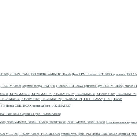
Цепь ГРМ Honda CBR1100XX оригинал (130L) (
Ведомая звезда ГРМ (34T) Honda CBR1100XX оригинал (арт. 14321MATE00), аналог 
-E21, 14520MAT630, 14520MAT631, 14520MATE20, 14520MATE21, LIFTER ASSY,TENSI, Honda
34T) Honda CBR1100XX оригинал (арт. 14321MATE20)
nda CBR1100XX оригинал (арт. 14510MAT000)
Болт крепления ведомой
Успокоитель цепи ГРМ Honda CBR1100XX оригинал (арт