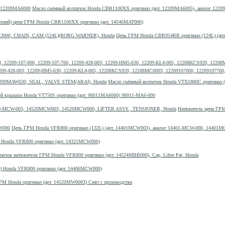
Масло съёмный колпачок Honda CBR1100XX оригинал (арт. 12209MA6005), аналог 122
ерхний) цепи ГРМ Honda CBR1100XX оригинал (арт. 14546MAT000)
Цепь ГРМ Honda CBR954RR оригинал (124L) (ар
, 12209-428-003, 12209-HM5-630, 12209-KL4-005, 12208KCS920, 12208MC0003, 12209107000, 122091077
Масло съёмный колпачок Honda VTX1800C оригинал 
ой крышки Honda VT750S оригинал (арт. 90011MA6000) 90011-MA6-000
Натяжитель цепи ГРМ
Цепь ГРМ Honda VFR800 оригинал (132L) (арт. 14401MCW003), аналог 14401-MCW-000, 14401
) Honda VFR800 оригинал (арт. 14321MCW000)
пачок натяжителя ГРМ Honda VFR800 оригинал (арт. 14524MBB000), Cap, Lifter Pat, Honda
) Honda VFR800 оригинал (арт. 14406MCW000)
РМ Honda оригинал (арт. 14520MW0003) Снят с производства