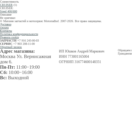
Совместимость
CRUISER
(1)
CRUISER:
Steed 400/600
Описание
Не оригинал
© Магазин запчастей и мотосервис Motorradhof. 2007-2026. Все права защищены.
Доставка
Оплата
Контакты
Политика конфиденциальности
Правила cookie
ЗАПЧАСТИ
+7 916 243-00-03
СЕРВИС
+7 903 208-11-00
Обратный звонок
Адрес магазина:
Обращаем в
ИП Юшков Андрей Маркович
Гражданско
Москва Ул. Вернисажная
ИНН 773001165004
дом 6.
ОГРНИП 316774600148351
Пн-Пт:
11:00−19:00
Сб:
10:00−16:00
Вс:
Выходной