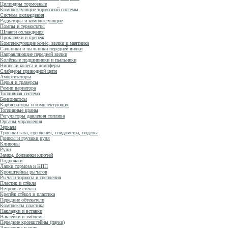
Цилиндры тормозные
Комплектующие тормозной системы
Система охлаждения
Радиаторы и комплектующие
Помпы и термостаты
Шланги охлаждения
Прокладки и крепёж
Комплектующие колёс, вилки и маятника
Сальники и пыльники передней вилки
Направляющие передней вилки
Колёсные подшипники и пыльники
Ниппели колеса и демпферы
Слайдеры приводной цепи
Амортизаторы
Перья и траверсы
Ремни вариатора
Топливная система
Бензонасосы
Карбюраторы и комплектующие
Топливные краны
Регуляторы давления топлива
Органы управления
Зеркала
Тросики газа, сцепления, спидометра, подсоса
Грипсы и грузики руля
Клипоны
Рули
Замки, болванки ключей
Подножки
Лапки тормоза и КПП
Кронштейны рычагов
Рычаги тормоза и сцепления
Пластик и стёкла
Ветровые стёкла
Крепёж стёкол и пластика
Передние обтекатели
Комплекты пластика
Накладки и вставки
Наклейки и эмблемы
Передние кронштейны (пауки)
Электрика и свет