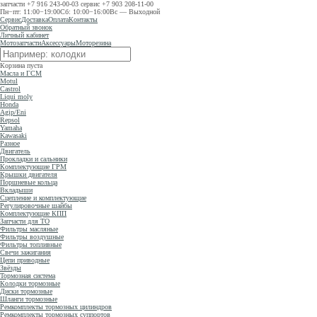
запчасти
+7 916 243-00-03
сервис
+7 903 208-11-00
Пн−пт: 11:00−19:00
Сб: 10:00−16:00
Вс — Выходной
Сервис
Доставка
Оплата
Контакты
Обратный звонок
Личный кабинет
Мотозапчасти
Аксессуары
Моторезина
Корзина пуста
Масла и ГСМ
Motul
Castrol
Liqui moly
Honda
Agip/Eni
Repsol
Yamaha
Kawasaki
Разное
Двигатель
Прокладки и сальники
Комплектующие ГРМ
Крышки двигателя
Поршневые кольца
Вкладыши
Сцепление и комплектующие
Регулировочные шайбы
Комплектующие КПП
Запчасти для ТО
Фильтры масляные
Фильтры воздушные
Фильтры топливные
Свечи зажигания
Цепи приводные
Звёзды
Тормозная система
Колодки тормозные
Диски тормозные
Шланги тормозные
Ремкомплекты тормозных цилиндров
Ремкомплекты тормозных суппортов