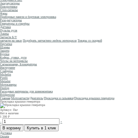
Аккумуляторы
Поворотники
Стоп-сигналы
Фары
Приборные панели и бортовая электроника
Реле-регуляторы
Генераторы и стартёры
Датчики
Пульты руля
Лампы
Запчасти Б/У
запчасти на заказ
Подобрать запчасти
по модели мотоцикла
Товары со скидкой
Перчатки
Шлемы
Защита
Куртки
Кофры, сумки, дуги
Чехлы на мотоциклы
Сигнализации, Блокираторы
Инструмент
Слайдеры
Michelin
Pirelli
Metzeler
Мотокамеры
Dunlop
Расходные материалы для шиномонтажа
Bridgestone
Главная
/
Мотозапчасти
/
Двигатель
/
Прокладки и сальники
/
Прокладка крышки генератора
Прокладка крышки генератора
Артикул: Пкг
Нет в наличии
1 200
Р
–
+
Доставка
Оплата