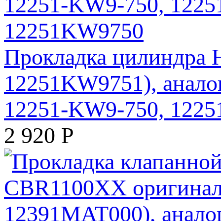
Прокладка цилиндра 
12251KW9751), анало
12251-KW9-750, 122
2 920
Р