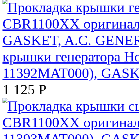
крышки генератора H
11392MAT000), GAS
1 125
Р