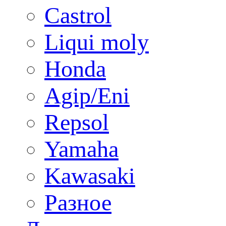
Castrol
Liqui moly
Honda
Agip/Eni
Repsol
Yamaha
Kawasaki
Разное