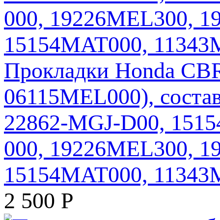
Прокладки Honda CBR
06115MEL000), соста
22862-MGJ-D00, 1515
000, 19226MEL300, 
15154MAT000, 11343
2 500
Р