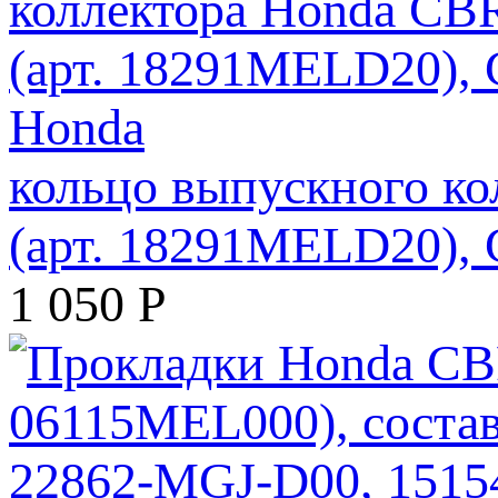
кольцо выпускного к
(арт. 18291MELD20), G
1 050
Р