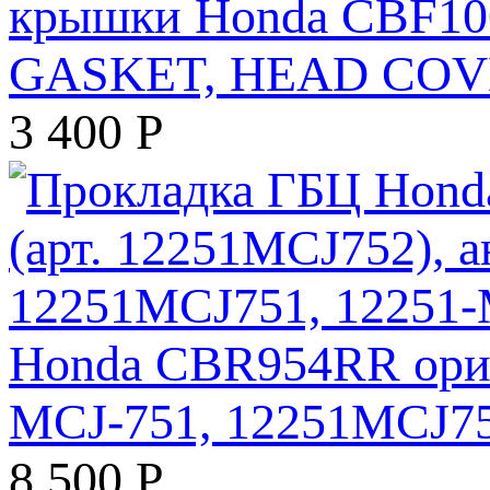
крышки Honda CBF100
GASKET, HEAD COVE
3 400
Р
Honda CBR954RR ориги
MCJ-751, 12251MCJ75
8 500
Р