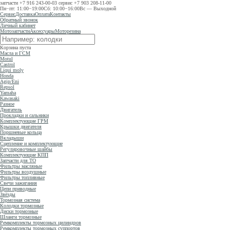
запчасти
+7 916 243-00-03
сервис
+7 903 208-11-00
Пн−пт: 11:00−19:00
Сб: 10:00−16:00
Вс — Выходной
Сервис
Доставка
Оплата
Контакты
Обратный звонок
Личный кабинет
Мотозапчасти
Аксессуары
Моторезина
Корзина пуста
Масла и ГСМ
Motul
Castrol
Liqui moly
Honda
Agip/Eni
Repsol
Yamaha
Kawasaki
Разное
Двигатель
Прокладки и сальники
Комплектующие ГРМ
Крышки двигателя
Поршневые кольца
Вкладыши
Сцепление и комплектующие
Регулировочные шайбы
Комплектующие КПП
Запчасти для ТО
Фильтры масляные
Фильтры воздушные
Фильтры топливные
Свечи зажигания
Цепи приводные
Звёзды
Тормозная система
Колодки тормозные
Диски тормозные
Шланги тормозные
Ремкомплекты тормозных цилиндров
Ремкомплекты тормозных суппортов