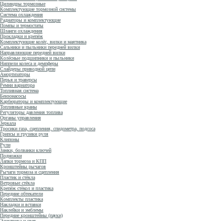
Цилиндры тормозные
Комплектующие тормозной системы
Система охлаждения
Радиаторы и комплектующие
Помпы и термостаты
Шланги охлаждения
Прокладки и крепёж
Комплектующие колёс, вилки и маятника
Сальники и пыльники передней вилки
Направляющие передней вилки
Колёсные подшипники и пыльники
Ниппели колеса и демпферы
Слайдеры приводной цепи
Амортизаторы
Перья и траверсы
Ремни вариатора
Топливная система
Бензонасосы
Карбюраторы и комплектующие
Топливные краны
Регуляторы давления топлива
Органы управления
Зеркала
Тросики газа, сцепления, спидометра, подсоса
Грипсы и грузики руля
Клипоны
Рули
Замки, болванки ключей
Подножки
Лапки тормоза и КПП
Кронштейны рычагов
Рычаги тормоза и сцепления
Пластик и стёкла
Ветровые стёкла
Крепёж стёкол и пластика
Передние обтекатели
Комплекты пластика
Накладки и вставки
Наклейки и эмблемы
Передние кронштейны (пауки)
Электрика и свет