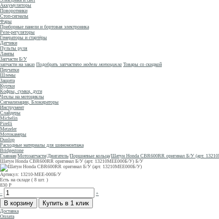
Аккумуляторы
Поворотники
Стоп-сигналы
Фары
Приборные панели и бортовая электроника
Реле-регуляторы
Генераторы и стартёры
Датчики
Пульты руля
Лампы
Запчасти Б/У
запчасти на заказ
Подобрать запчасти
по модели мотоцикла
Товары со скидкой
Перчатки
Шлемы
Защита
Куртки
Кофры, сумки, дуги
Чехлы на мотоциклы
Сигнализации, Блокираторы
Инструмент
Слайдеры
Michelin
Pirelli
Metzeler
Мотокамеры
Dunlop
Расходные материалы для шиномонтажа
Bridgestone
Главная
/
Мотозапчасти
/
Двигатель
/
Поршневые кольца
/
Шатун Honda CBR600RR оригинал Б/У (арт. 1321
Шатун Honda CBR600RR оригинал Б/У (арт. 13210MEE000Б/У)
Б/У
Артикул: 13210-MEE-000Б/У
Есть на складе ( 8 шт. )
830
Р
–
+
Доставка
Оплата