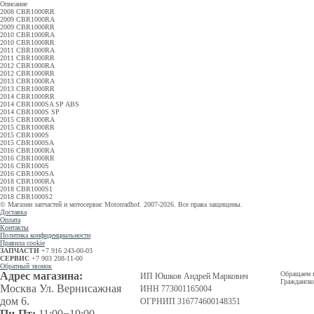
Описание
2008 CBR1000RR
2009 CBR1000RA
2009 CBR1000RR
2010 CBR1000RA
2010 CBR1000RR
2011 CBR1000RA
2011 CBR1000RR
2012 CBR1000RA
2012 CBR1000RR
2013 CBR1000RA
2013 CBR1000RR
2014 CBR1000RR
2014 CBR1000SA SP ABS
2014 CBR1000S SP
2015 CBR1000RA
2015 CBR1000RR
2015 CBR1000S
2015 CBR1000SA
2016 CBR1000RA
2016 CBR1000RR
2016 CBR1000S
2016 CBR1000SA
2018 CBR1000RA
2018 CBR1000S1
2018 CBR1000S2
© Магазин запчастей и мотосервис Motorradhof. 2007-2026. Все права защищены.
Доставка
Оплата
Контакты
Политика конфиденциальности
Правила cookie
ЗАПЧАСТИ
+7 916 243-00-03
СЕРВИС
+7 903 208-11-00
Обратный звонок
Адрес магазина:
Обращаем в
ИП Юшков Андрей Маркович
Гражданско
Москва Ул. Вернисажная
ИНН 773001165004
дом 6.
ОГРНИП 316774600148351
Пн-Пт:
11:00−19:00