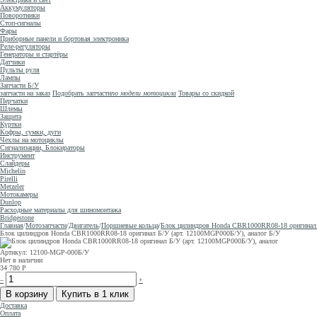
Аккумуляторы
Поворотники
Стоп-сигналы
Фары
Приборные панели и бортовая электроника
Реле-регуляторы
Генераторы и стартёры
Датчики
Пульты руля
Лампы
Запчасти Б/У
запчасти на заказ
Подобрать запчасти
по модели мотоцикла
Товары со скидкой
Перчатки
Шлемы
Защита
Куртки
Кофры, сумки, дуги
Чехлы на мотоциклы
Сигнализации, Блокираторы
Инструмент
Слайдеры
Michelin
Pirelli
Metzeler
Мотокамеры
Dunlop
Расходные материалы для шиномонтажа
Bridgestone
Главная
/
Мотозапчасти
/
Двигатель
/
Поршневые кольца
/
Блок цилиндров Honda CBR1000RR08-18 оригинал 
Блок цилиндров Honda CBR1000RR08-18 оригинал Б/У (арт. 12100MGP000Б/У), аналог
Б/У
Артикул: 12100-MGP-000Б/У
Нет в наличии
34 780
Р
–
+
Доставка
Оплата