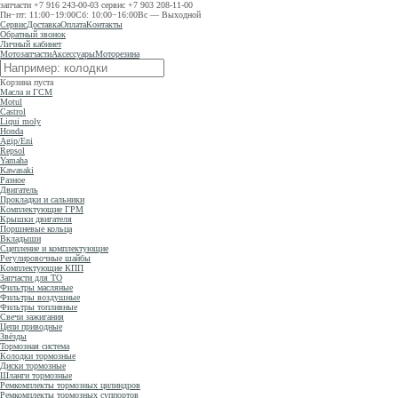
запчасти
+7 916 243-00-03
сервис
+7 903 208-11-00
Пн−пт: 11:00−19:00
Сб: 10:00−16:00
Вс — Выходной
Сервис
Доставка
Оплата
Контакты
Обратный звонок
Личный кабинет
Мотозапчасти
Аксессуары
Моторезина
Корзина пуста
Масла и ГСМ
Motul
Castrol
Liqui moly
Honda
Agip/Eni
Repsol
Yamaha
Kawasaki
Разное
Двигатель
Прокладки и сальники
Комплектующие ГРМ
Крышки двигателя
Поршневые кольца
Вкладыши
Сцепление и комплектующие
Регулировочные шайбы
Комплектующие КПП
Запчасти для ТО
Фильтры масляные
Фильтры воздушные
Фильтры топливные
Свечи зажигания
Цепи приводные
Звёзды
Тормозная система
Колодки тормозные
Диски тормозные
Шланги тормозные
Ремкомплекты тормозных цилиндров
Ремкомплекты тормозных суппортов