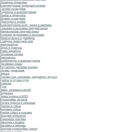
Цилиндры тормозные
Комплектующие тормозной системы
Система охлаждения
Радиаторы и комплектующие
Помпы и термостаты
Шланги охлаждения
Прокладки и крепёж
Комплектующие колёс, вилки и маятника
Сальники и пыльники передней вилки
Направляющие передней вилки
Колёсные подшипники и пыльники
Ниппели колеса и демпферы
Слайдеры приводной цепи
Амортизаторы
Перья и траверсы
Ремни вариатора
Топливная система
Бензонасосы
Карбюраторы и комплектующие
Топливные краны
Регуляторы давления топлива
Органы управления
Зеркала
Тросики газа, сцепления, спидометра, подсоса
Грипсы и грузики руля
Клипоны
Рули
Замки, болванки ключей
Подножки
Лапки тормоза и КПП
Кронштейны рычагов
Рычаги тормоза и сцепления
Пластик и стёкла
Ветровые стёкла
Крепёж стёкол и пластика
Передние обтекатели
Комплекты пластика
Накладки и вставки
Наклейки и эмблемы
Передние кронштейны (пауки)
Электрика и свет