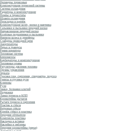
Цилиндры тормозные
Комплектующие тормозной системы
Система охлаждения
Радиаторы и комплектующие
Помпы и термостаты
Шланги охлаждения
Прокладки и крепёж
Комплектующие колёс, вилки и маятника
Сальники и пыльники передней вилки
Направляющие передней вилки
Колёсные подшипники и пыльники
Ниппели колеса и демпферы
Слайдеры приводной цепи
Амортизаторы
Перья и траверсы
Ремни вариатора
Топливная система
Бензонасосы
Карбюраторы и комплектующие
Топливные краны
Регуляторы давления топлива
Органы управления
Зеркала
Тросики газа, сцепления, спидометра, подсоса
Грипсы и грузики руля
Клипоны
Рули
Замки, болванки ключей
Подножки
Лапки тормоза и КПП
Кронштейны рычагов
Рычаги тормоза и сцепления
Пластик и стёкла
Ветровые стёкла
Крепёж стёкол и пластика
Передние обтекатели
Комплекты пластика
Накладки и вставки
Наклейки и эмблемы
Передние кронштейны (пауки)
Электрика и свет