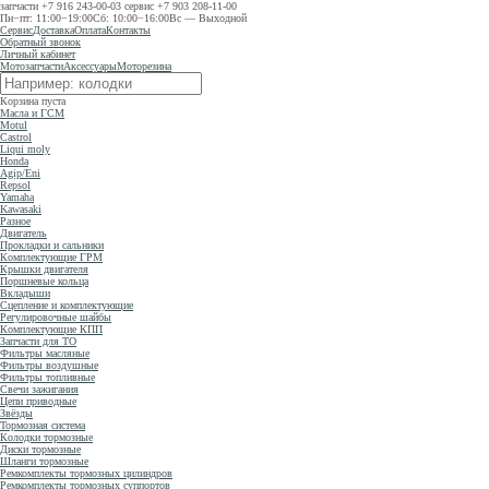
запчасти
+7 916 243-00-03
сервис
+7 903 208-11-00
Пн−пт: 11:00−19:00
Сб: 10:00−16:00
Вс — Выходной
Сервис
Доставка
Оплата
Контакты
Обратный звонок
Личный кабинет
Мотозапчасти
Аксессуары
Моторезина
Корзина пуста
Масла и ГСМ
Motul
Castrol
Liqui moly
Honda
Agip/Eni
Repsol
Yamaha
Kawasaki
Разное
Двигатель
Прокладки и сальники
Комплектующие ГРМ
Крышки двигателя
Поршневые кольца
Вкладыши
Сцепление и комплектующие
Регулировочные шайбы
Комплектующие КПП
Запчасти для ТО
Фильтры масляные
Фильтры воздушные
Фильтры топливные
Свечи зажигания
Цепи приводные
Звёзды
Тормозная система
Колодки тормозные
Диски тормозные
Шланги тормозные
Ремкомплекты тормозных цилиндров
Ремкомплекты тормозных суппортов