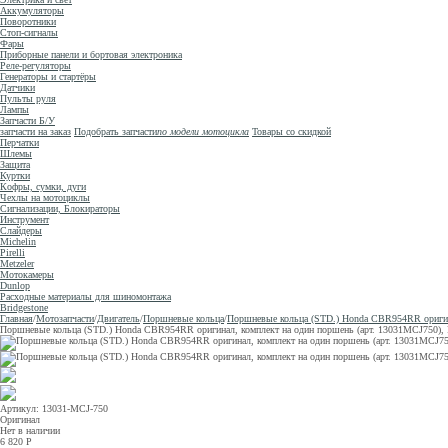
Аккумуляторы
Поворотники
Стоп-сигналы
Фары
Приборные панели и бортовая электроника
Реле-регуляторы
Генераторы и стартёры
Датчики
Пульты руля
Лампы
Запчасти Б/У
запчасти на заказ
Подобрать запчасти
по модели мотоцикла
Товары со скидкой
Перчатки
Шлемы
Защита
Куртки
Кофры, сумки, дуги
Чехлы на мотоциклы
Сигнализации, Блокираторы
Инструмент
Слайдеры
Michelin
Pirelli
Metzeler
Мотокамеры
Dunlop
Расходные материалы для шиномонтажа
Bridgestone
Главная
/
Мотозапчасти
/
Двигатель
/
Поршневые кольца
/
Поршневые кольца (STD.) Honda CBR954RR оригина
Поршневые кольца (STD.) Honda CBR954RR оригинал, комплект на один поршень (арт. 13031MCJ750),
Артикул: 13031-MCJ-750
Оригинал
Нет в наличии
6 820
Р