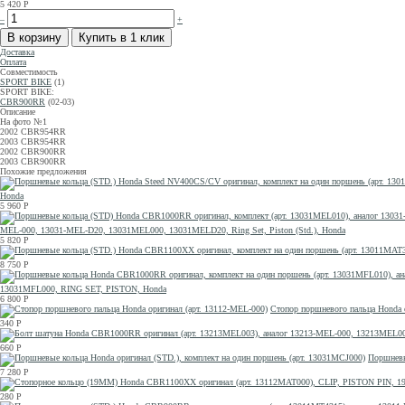
5 420
Р
–
+
Доставка
Оплата
Совместимость
SPORT BIKE
(1)
SPORT BIKE:
CBR900RR
(02-03)
Описание
На фото №1
2002 CBR954RR
2003 CBR954RR
2002 CBR900RR
2003 CBR900RR
Похожие предложения
Honda
5 960
Р
MEL-000, 13031-MEL-D20, 13031MEL000, 13031MELD20, Ring Set, Piston (Std.), Honda
5 820
Р
8 750
Р
13031MFL000, RING SET, PISTON, Honda
6 800
Р
Стопор поршневого пальца Honda 
340
Р
660
Р
Поршневы
7 280
Р
280
Р