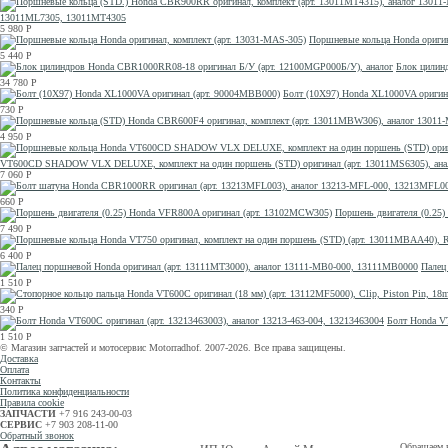
13011ML7305, 13011MT4305
5 980
Р
Поршневые кольца Honda оригин
5 440
Р
Блок цилин
34 780
Р
Болт (10X97) Honda XL1000VA оригин
730
Р
4 950
Р
VT600CD SHADOW VLX DELUXE, комплект на один поршень (STD) оригинал (арт. 13011MS6305), анал
7 060
Р
660
Р
Поршень двигателя (0.25
7 490
Р
6 400
Р
Палец
1 510
Р
340
Р
Болт Honda VT
1 510
Р
© Магазин запчастей и мотосервис Motorradhof. 2007-2026. Все права защищены.
Доставка
Оплата
Контакты
Политика конфиденциальности
Правила cookie
ЗАПЧАСТИ
+7 916 243-00-03
СЕРВИС
+7 903 208-11-00
Обратный звонок
Обращаем в