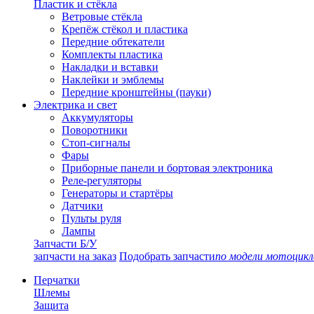
Пластик и стёкла
Ветровые стёкла
Крепёж стёкол и пластика
Передние обтекатели
Комплекты пластика
Накладки и вставки
Наклейки и эмблемы
Передние кронштейны (пауки)
Электрика и свет
Аккумуляторы
Поворотники
Стоп-сигналы
Фары
Приборные панели и бортовая электроника
Реле-регуляторы
Генераторы и стартёры
Датчики
Пульты руля
Лампы
Запчасти Б/У
запчасти на заказ
Подобрать запчасти
по модели мотоцикл
Перчатки
Шлемы
Защита