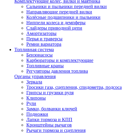
Комплектующие колёс, вилки и маятника
Сальники и пыльники передней вилки
Направляющие передней вилки
Колёсные подшипники и пыльники
Ниппели колеса и демпферы
Слайдеры приводной цепи
Амортизаторы
Перья и траверсы
Ремни вариатора
Топливная система
Бензонасосы
Карбюраторы и комплектующие
Топливные краны
Регуляторы давления топлива
Органы управления
Зеркала
Тросики газа, сцепления, спидометра, подсоса
Грипсы и грузики руля
Клипоны
Рули
Замки, болванки ключей
Подножки
Лапки тормоза и КПП
Кронштейны рычагов
Рычаги тормоза и сцепления