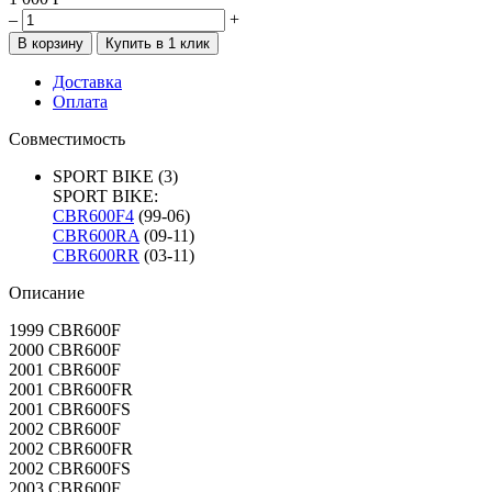
–
+
Доставка
Оплата
Совместимость
SPORT BIKE
(3)
SPORT BIKE:
CBR600F4
(99-06)
CBR600RA
(09-11)
CBR600RR
(03-11)
Описание
1999 CBR600F
2000 CBR600F
2001 CBR600F
2001 CBR600FR
2001 CBR600FS
2002 CBR600F
2002 CBR600FR
2002 CBR600FS
2003 CBR600F