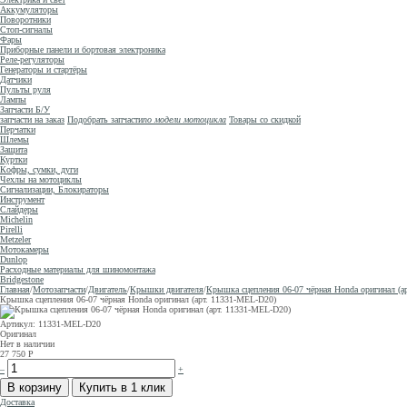
Аккумуляторы
Поворотники
Стоп-сигналы
Фары
Приборные панели и бортовая электроника
Реле-регуляторы
Генераторы и стартёры
Датчики
Пульты руля
Лампы
Запчасти Б/У
запчасти на заказ
Подобрать запчасти
по модели мотоцикла
Товары со скидкой
Перчатки
Шлемы
Защита
Куртки
Кофры, сумки, дуги
Чехлы на мотоциклы
Сигнализации, Блокираторы
Инструмент
Слайдеры
Michelin
Pirelli
Metzeler
Мотокамеры
Dunlop
Расходные материалы для шиномонтажа
Bridgestone
Главная
/
Мотозапчасти
/
Двигатель
/
Крышки двигателя
/
Крышка сцепления 06-07 чёрная Honda оригинал (а
Крышка сцепления 06-07 чёрная Honda оригинал (арт. 11331-MEL-D20)
Артикул: 11331-MEL-D20
Оригинал
Нет в наличии
27 750
Р
–
+
Доставка