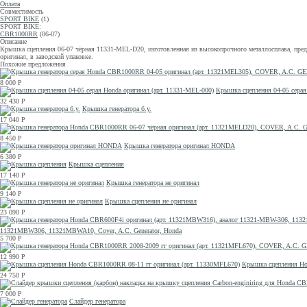
Оплата
Совместимость
SPORT BIKE
(1)
SPORT BIKE:
CBR1000RR
(06-07)
Описание
Крышка сцепления 06-07 чёрная 11331-MEL-D20, изготовленная из высокопрочного металлосплава, пред
оригинал, в заводской упаковке.
Похожие предложения
8 000
Р
Крышка сцепления 04-05 серая
32 430
Р
Крышка генератора б.у.
17 040
Р
8 450
Р
Крышка генератора оригинал HONDA
6 380
Р
Крышка сцепления
17 140
Р
Крышка генератора не оригинал
9 140
Р
Крышка сцепления не оригинал
23 090
Р
11321MBW306, 11321MBWA10, Cover, A.C. Generator, Honda
5 700
Р
12 990
Р
Крышка сцепления Ho
24 750
Р
7 000
Р
Слайдер генератора