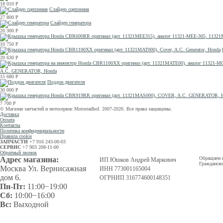
18 010
Р
Слайдер сцепления
27 800
Р
Слайдер генератора
20 300
Р
10 750
Р
20 630
Р
A.C. GENERATOR, Honda
15 680
Р
Поддон двигателя
30 000
Р
7 700
Р
© Магазин запчастей и мотосервис Motorradhof. 2007-2026. Все права защищены.
Доставка
Оплата
Контакты
Политика конфиденциальности
Правила cookie
ЗАПЧАСТИ
+7 916 243-00-03
СЕРВИС
+7 903 208-11-00
Обратный звонок
Адрес магазина:
Обращаем в
ИП Юшков Андрей Маркович
Гражданско
Москва Ул. Вернисажная
ИНН 773001165004
дом 6.
ОГРНИП 316774600148351
Пн-Пт:
11:00−19:00
Сб:
10:00−16:00
Вс:
Выходной