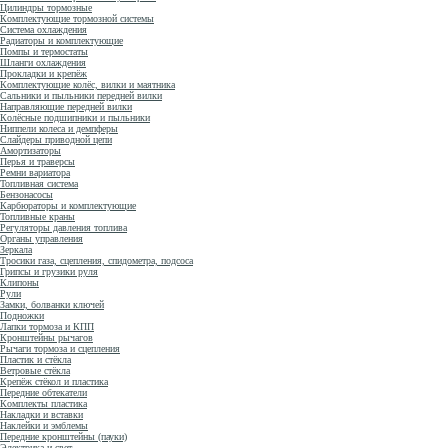
Цилиндры тормозные
Комплектующие тормозной системы
Система охлаждения
Радиаторы и комплектующие
Помпы и термостаты
Шланги охлаждения
Прокладки и крепёж
Комплектующие колёс, вилки и маятника
Сальники и пыльники передней вилки
Направляющие передней вилки
Колёсные подшипники и пыльники
Ниппели колеса и демпферы
Слайдеры приводной цепи
Амортизаторы
Перья и траверсы
Ремни вариатора
Топливная система
Бензонасосы
Карбюраторы и комплектующие
Топливные краны
Регуляторы давления топлива
Органы управления
Зеркала
Тросики газа, сцепления, спидометра, подсоса
Грипсы и грузики руля
Клипоны
Рули
Замки, болванки ключей
Подножки
Лапки тормоза и КПП
Кронштейны рычагов
Рычаги тормоза и сцепления
Пластик и стёкла
Ветровые стёкла
Крепёж стёкол и пластика
Передние обтекатели
Комплекты пластика
Накладки и вставки
Наклейки и эмблемы
Передние кронштейны (пауки)
Электрика и свет