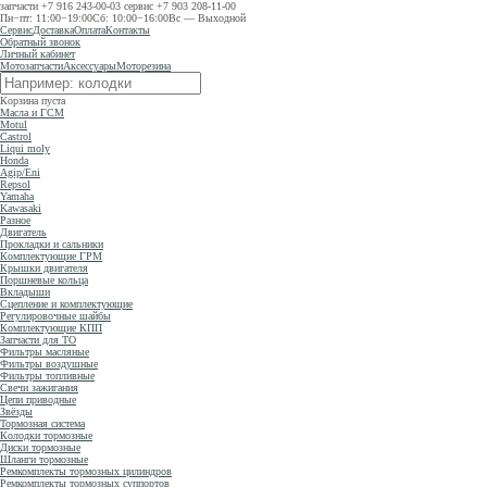
запчасти
+7 916 243-00-03
сервис
+7 903 208-11-00
Пн−пт: 11:00−19:00
Сб: 10:00−16:00
Вс — Выходной
Сервис
Доставка
Оплата
Контакты
Обратный звонок
Личный кабинет
Мотозапчасти
Аксессуары
Моторезина
Корзина пуста
Масла и ГСМ
Motul
Castrol
Liqui moly
Honda
Agip/Eni
Repsol
Yamaha
Kawasaki
Разное
Двигатель
Прокладки и сальники
Комплектующие ГРМ
Крышки двигателя
Поршневые кольца
Вкладыши
Сцепление и комплектующие
Регулировочные шайбы
Комплектующие КПП
Запчасти для ТО
Фильтры масляные
Фильтры воздушные
Фильтры топливные
Свечи зажигания
Цепи приводные
Звёзды
Тормозная система
Колодки тормозные
Диски тормозные
Шланги тормозные
Ремкомплекты тормозных цилиндров
Ремкомплекты тормозных суппортов