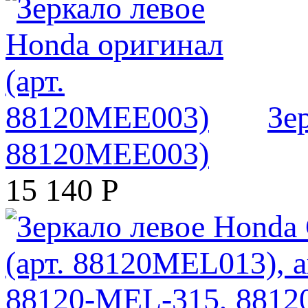
Зе
88120MEE003)
15 140
Р