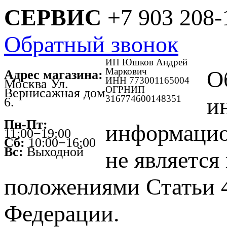
СЕРВИС
+7 903 208-
Обратный звонок
ИП Юшков Андрей
Маркович
О
Адрес магазина:
ИНН 773001165004
Москва Ул.
ОГРНИП
Вернисажная дом
316774600148351
и
6.
Пн-Пт:
информацио
11:00−19:00
Сб:
10:00−16:00
Вс:
Выходной
не является
положениями Статьи 4
Федерации.