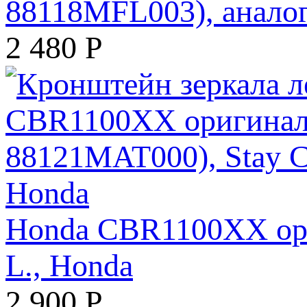
88118MFL003), анало
2 480
Р
Honda CBR1100XX ори
L., Honda
2 900
Р