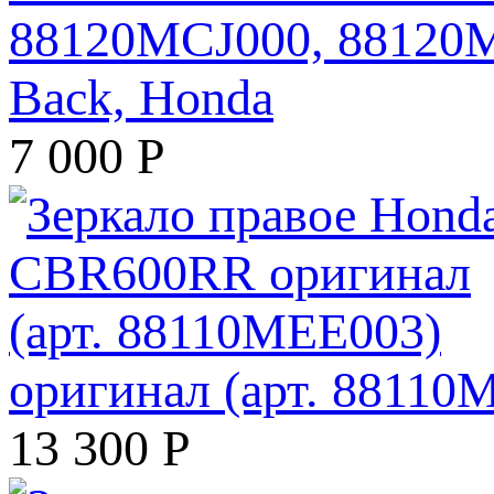
88120MCJ000, 88120MC
Back, Honda
7 000
Р
оригинал (арт. 88110
13 300
Р