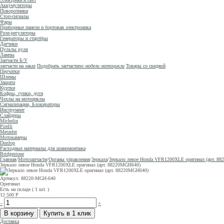
Аккумуляторы
Поворотники
Стоп-сигналы
Фары
Приборные панели и бортовая электроника
Реле-регуляторы
Генераторы и стартёры
Датчики
Пульты руля
Лампы
Запчасти Б/У
запчасти на заказ
Подобрать запчасти
по модели мотоцикла
Товары со скидкой
Перчатки
Шлемы
Защита
Куртки
Кофры, сумки, дуги
Чехлы на мотоциклы
Сигнализации, Блокираторы
Инструмент
Слайдеры
Michelin
Pirelli
Metzeler
Мотокамеры
Dunlop
Расходные материалы для шиномонтажа
Bridgestone
Главная
/
Мотозапчасти
/
Органы управления
/
Зеркала
/
Зеркало левое Honda VFR1200XLE оригинал (арт. 8
Зеркало левое Honda VFR1200XLE оригинал (арт. 88220MGH640)
Артикул: 88220-MGH-640
Оригинал
Есть на складе ( 1 шт. )
12 500
Р
–
+
Доставка