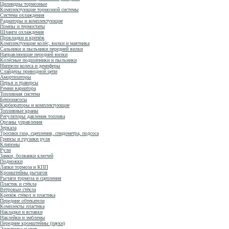
Цилиндры тормозные
Комплектующие тормозной системы
Система охлаждения
Радиаторы и комплектующие
Помпы и термостаты
Шланги охлаждения
Прокладки и крепёж
Комплектующие колёс, вилки и маятника
Сальники и пыльники передней вилки
Направляющие передней вилки
Колёсные подшипники и пыльники
Ниппели колеса и демпферы
Слайдеры приводной цепи
Амортизаторы
Перья и траверсы
Ремни вариатора
Топливная система
Бензонасосы
Карбюраторы и комплектующие
Топливные краны
Регуляторы давления топлива
Органы управления
Зеркала
Тросики газа, сцепления, спидометра, подсоса
Грипсы и грузики руля
Клипоны
Рули
Замки, болванки ключей
Подножки
Лапки тормоза и КПП
Кронштейны рычагов
Рычаги тормоза и сцепления
Пластик и стёкла
Ветровые стёкла
Крепёж стёкол и пластика
Передние обтекатели
Комплекты пластика
Накладки и вставки
Наклейки и эмблемы
Передние кронштейны (пауки)
Электрика и свет