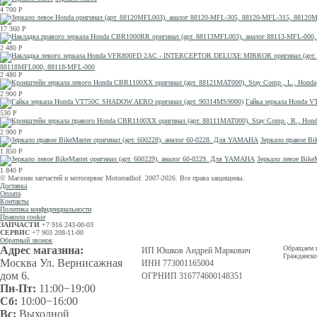
4 700
Р
17 360
Р
2 480
Р
88118MFL000, 88118-MFL-000
2 480
Р
2 900
Р
Гайка зеркала Honda 
530
Р
2 900
Р
Зеркало правое Bi
1 850
Р
Зеркало левое Bike
1 840
Р
© Магазин запчастей и мотосервис Motorradhof. 2007-2026. Все права защищены.
Доставка
Оплата
Контакты
Политика конфиденциальности
Правила cookie
ЗАПЧАСТИ
+7 916 243-00-03
СЕРВИС
+7 903 208-11-00
Обратный звонок
Адрес магазина:
Обращаем в
ИП Юшков Андрей Маркович
Гражданско
Москва Ул. Вернисажная
ИНН 773001165004
дом 6.
ОГРНИП 316774600148351
Пн-Пт:
11:00−19:00
Сб:
10:00−16:00
Вс:
Выходной