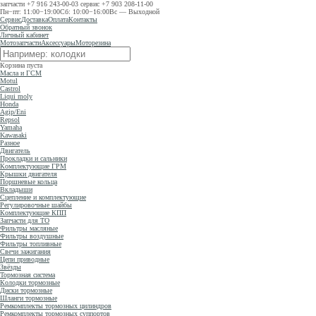
запчасти
+7 916 243-00-03
сервис
+7 903 208-11-00
Пн−пт: 11:00−19:00
Сб: 10:00−16:00
Вс — Выходной
Сервис
Доставка
Оплата
Контакты
Обратный звонок
Личный кабинет
Мотозапчасти
Аксессуары
Моторезина
Корзина пуста
Масла и ГСМ
Motul
Castrol
Liqui moly
Honda
Agip/Eni
Repsol
Yamaha
Kawasaki
Разное
Двигатель
Прокладки и сальники
Комплектующие ГРМ
Крышки двигателя
Поршневые кольца
Вкладыши
Сцепление и комплектующие
Регулировочные шайбы
Комплектующие КПП
Запчасти для ТО
Фильтры масляные
Фильтры воздушные
Фильтры топливные
Свечи зажигания
Цепи приводные
Звёзды
Тормозная система
Колодки тормозные
Диски тормозные
Шланги тормозные
Ремкомплекты тормозных цилиндров
Ремкомплекты тормозных суппортов