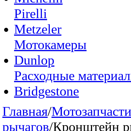
Pirelli
Metzeler
Мотокамеры
Dunlop
Расходные материа
Bridgestone
Главная
/
Мотозапчаст
рычагов
/
Кронштейн р