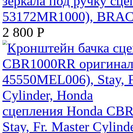
зеркала под ручку сц
53172MR1000), BRA
2 800
Р
сцепления Honda CBR
Stay, Fr. Master Cylind