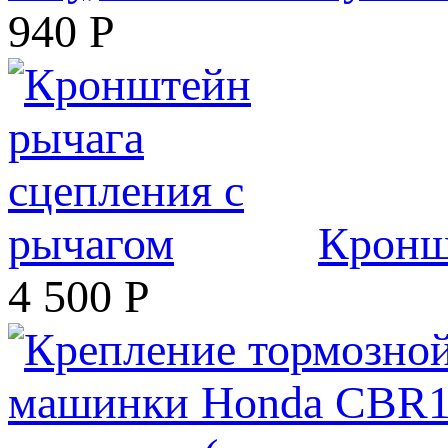
940
Р
Кронш
4 500
Р