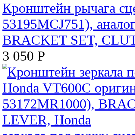
Кронштейн рычага сц
53195MCJ751), анало
BRACKET SET, CLUT
3 050
Р