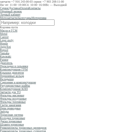
запчасти
+7 916 243-00-03
сервис
+7 903 208-11-00
Пн−пт: 11:00−19:00
Сб: 10:00−16:00
Вс — Выходной
Сервис
Доставка
Оплата
Контакты
Обратный звонок
Личный кабинет
Мотозапчасти
Аксессуары
Моторезина
Корзина пуста
Масла и ГСМ
Motul
Castrol
Liqui moly
Honda
Agip/Eni
Repsol
Yamaha
Kawasaki
Разное
Двигатель
Прокладки и сальники
Комплектующие ГРМ
Крышки двигателя
Поршневые кольца
Вкладыши
Сцепление и комплектующие
Регулировочные шайбы
Комплектующие КПП
Запчасти для ТО
Фильтры масляные
Фильтры воздушные
Фильтры топливные
Свечи зажигания
Цепи приводные
Звёзды
Тормозная система
Колодки тормозные
Диски тормозные
Шланги тормозные
Ремкомплекты тормозных цилиндров
Ремкомплекты тормозных суппортов