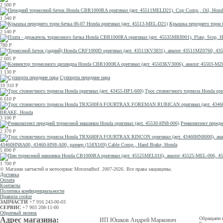
2 500
Р
1 340
Р
Крышка переднего торм б
2 540
Р
780
Р
2 605
Р
1 130
Р
Суппорта передние пара
19 310
Р
Трос стояночного тормоза Honda ори
6 610
Р
BRAKE, Honda
3 100
Р
Ремкомплект передн
2 370
Р
43460HN8A00, 43460-HN8-A00, размер (158Х169) Cable Comp., Hand Brake, Honda
5 890
Р
1 700
Р
© Магазин запчастей и мотосервис Motorradhof. 2007-2026. Все права защищены.
Доставка
Оплата
Контакты
Политика конфиденциальности
Правила cookie
ЗАПЧАСТИ
+7 916 243-00-03
СЕРВИС
+7 903 208-11-00
Обратный звонок
Адрес магазина:
Обращаем в
ИП Юшков Андрей Маркович