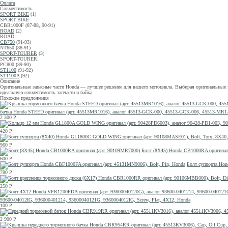
Оплата
Совместимость
SPORT BIKE
(1)
SPORT BIKE:
CBR1000F (87-88, 90-91)
ROAD
(2)
ROAD:
CB750
(91-93)
NT650 (88-91)
SPORT-TOURER
(3)
SPORT-TOURER:
PC800 (89-90)
ST1100
(91-92)
ST1100A
(92)
Описание
Оригинальные запасные части Honda — лучшее решение для вашего мотоцикла. Выбирая оригинальные за
идеальную совместимость запчасти и байка.
Похожие предложения
бачка Honda STEED оригинал (арт. 45513MR1016), аналог 45513-GCK-000, 45513-GCK-006, 45513-M
2 300
Р
420
Р
960
Р
Болт (8X45) Honda CB1000RA оригинал
600
Р
Болт суппорта Hon
780
Р
250
Р
93600-04012IG, 936000401214, 93600040121G, 9360004012IG, Screw, Flat, 4X12, Honda
100
Р
2 900
Р