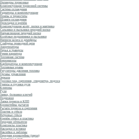
Цилиндры тормозные
Комплектующие тормозной системы
Система охлаждения
Радиаторы и комплектующие
Помпы и термостаты
Шланги охлаждения
Прокладки и крепёж
Комплектующие колёс, вилки и маятника
Сальники и пыльники передней вилки
Направляющие передней вилки
Колёсные подшипники и пыльники
Ниппели колеса и демпферы
Слайдеры приводной цепи
Амортизаторы
Перья и траверсы
Ремни вариатора
Топливная система
Бензонасосы
Карбюраторы и комплектующие
Топливные краны
Регуляторы давления топлива
Органы управления
Зеркала
Тросики газа, сцепления, спидометра, подсоса
Грипсы и грузики руля
Клипоны
Рули
Замки, болванки ключей
Подножки
Лапки тормоза и КПП
Кронштейны рычагов
Рычаги тормоза и сцепления
Пластик и стёкла
Ветровые стёкла
Крепёж стёкол и пластика
Передние обтекатели
Комплекты пластика
Накладки и вставки
Наклейки и эмблемы
Передние кронштейны (пауки)
Электрика и свет