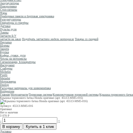
Аккумуляторы
Поворотники
Стоп-сигналы
Фары
Приборные панели и бортовая электроника
Реле-регуляторы
Генераторы и стартёры
Датчики
Пульты руля
Лампы
Запчасти Б/У
запчасти на заказ
Подобрать запчасти
по модели мотоцикла
Товары со скидкой
Перчатки
Шлемы
Защита
Куртки
Кофры, сумки, дуги
Чехлы на мотоциклы
Сигнализации, Блокираторы
Инструмент
Слайдеры
Michelin
Pirelli
Metzeler
Мотокамеры
Dunlop
Расходные материалы для шиномонтажа
Bridgestone
Главная
/
Мотозапчасти
/
Тормозная система
/
Комплектующие тормозной системы
/
Крышка тормозного бачка
Крышка тормозного бачка Honda оригинал (арт. 45513-MM5-016)
Артикул: 45513-MM5-016
Оригинал
Нет в наличии
3 070
Р
–
+
Доставка