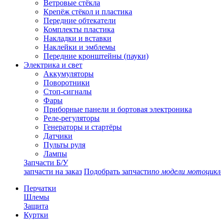
Ветровые стёкла
Крепёж стёкол и пластика
Передние обтекатели
Комплекты пластика
Накладки и вставки
Наклейки и эмблемы
Передние кронштейны (пауки)
Электрика и свет
Аккумуляторы
Поворотники
Стоп-сигналы
Фары
Приборные панели и бортовая электроника
Реле-регуляторы
Генераторы и стартёры
Датчики
Пульты руля
Лампы
Запчасти Б/У
запчасти на заказ
Подобрать запчасти
по модели мотоцикл
Перчатки
Шлемы
Защита
Куртки