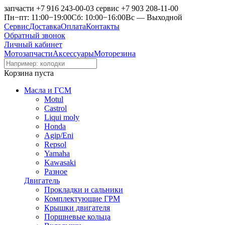
запчасти
+7 916 243-00-03
сервис
+7 903 208-11-00
Пн−пт: 11:00−19:00
Сб: 10:00−16:00
Вс — Выходной
Сервис
Доставка
Оплата
Контакты
Обратный звонок
Личный кабинет
Мотозапчасти
Аксессуары
Моторезина
Корзина пуста
Масла и ГСМ
Motul
Castrol
Liqui moly
Honda
Agip/Eni
Repsol
Yamaha
Kawasaki
Разное
Двигатель
Прокладки и сальники
Комплектующие ГРМ
Крышки двигателя
Поршневые кольца