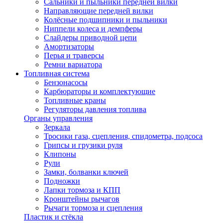
Сальники и пыльники передней вилки
Направляющие передней вилки
Колёсные подшипники и пыльники
Ниппели колеса и демпферы
Слайдеры приводной цепи
Амортизаторы
Перья и траверсы
Ремни вариатора
Топливная система
Бензонасосы
Карбюраторы и комплектующие
Топливные краны
Регуляторы давления топлива
Органы управления
Зеркала
Тросики газа, сцепления, спидометра, подсоса
Грипсы и грузики руля
Клипоны
Рули
Замки, болванки ключей
Подножки
Лапки тормоза и КПП
Кронштейны рычагов
Рычаги тормоза и сцепления
Пластик и стёкла