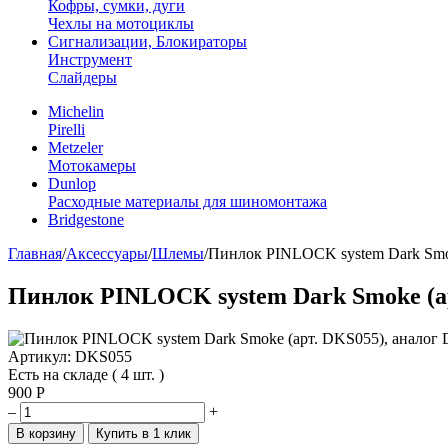
Кофры, сумки, дуги
Чехлы на мотоциклы
Сигнализации, Блокираторы
Инструмент
Слайдеры
Michelin
Pirelli
Metzeler
Мотокамеры
Dunlop
Расходные материалы для шиномонтажа
Bridgestone
Главная
/
Аксессуары
/
Шлемы
/
Пинлок PINLOCK system Dark Smok
Пинлок PINLOCK system Dark Smoke (ар
Артикул: DKS055
Есть на складе ( 4 шт. )
900
Р
–
+