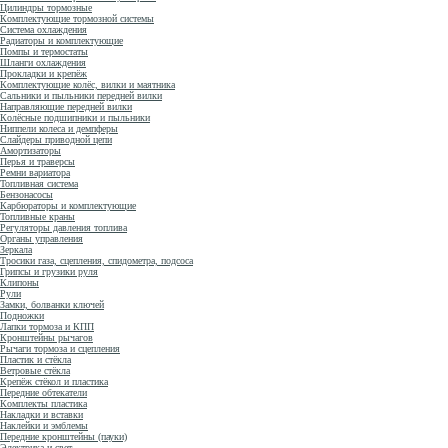
Цилиндры тормозные
Комплектующие тормозной системы
Система охлаждения
Радиаторы и комплектующие
Помпы и термостаты
Шланги охлаждения
Прокладки и крепёж
Комплектующие колёс, вилки и маятника
Сальники и пыльники передней вилки
Направляющие передней вилки
Колёсные подшипники и пыльники
Ниппели колеса и демпферы
Слайдеры приводной цепи
Амортизаторы
Перья и траверсы
Ремни вариатора
Топливная система
Бензонасосы
Карбюраторы и комплектующие
Топливные краны
Регуляторы давления топлива
Органы управления
Зеркала
Тросики газа, сцепления, спидометра, подсоса
Грипсы и грузики руля
Клипоны
Рули
Замки, болванки ключей
Подножки
Лапки тормоза и КПП
Кронштейны рычагов
Рычаги тормоза и сцепления
Пластик и стёкла
Ветровые стёкла
Крепёж стёкол и пластика
Передние обтекатели
Комплекты пластика
Накладки и вставки
Наклейки и эмблемы
Передние кронштейны (пауки)
Электрика и свет