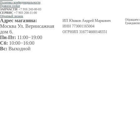
Политика конфиденциальности
Правила cookie
ЗАПЧАСТИ
+7 916 243-00-03
СЕРВИС
+7 903 208-11-00
Обратный звонок
Адрес магазина:
Обращаем в
ИП Юшков Андрей Маркович
Гражданско
Москва Ул. Вернисажная
ИНН 773001165004
дом 6.
ОГРНИП 316774600148351
Пн-Пт:
11:00−19:00
Сб:
10:00−16:00
Вс:
Выходной