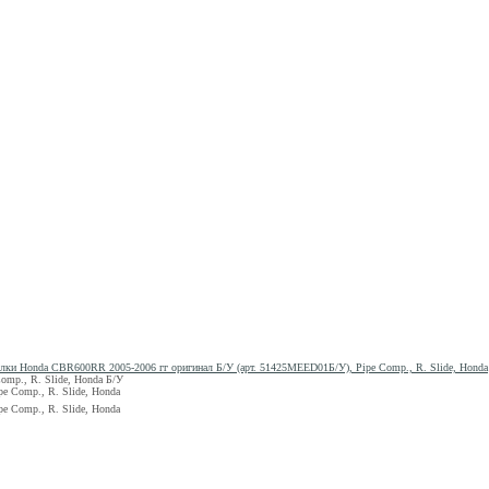
илки Honda CBR600RR 2005-2006 гг оригинал Б/У (арт. 51425MEED01Б/У), Pipe Comp., R. Slide, Honda
omp., R. Slide, Honda
Б/У