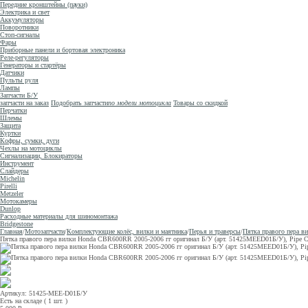
Передние кронштейны (пауки)
Электрика и свет
Аккумуляторы
Поворотники
Стоп-сигналы
Фары
Приборные панели и бортовая электроника
Реле-регуляторы
Генераторы и стартёры
Датчики
Пульты руля
Лампы
Запчасти Б/У
запчасти на заказ
Подобрать запчасти
по модели мотоцикла
Товары со скидкой
Перчатки
Шлемы
Защита
Куртки
Кофры, сумки, дуги
Чехлы на мотоциклы
Сигнализации, Блокираторы
Инструмент
Слайдеры
Michelin
Pirelli
Metzeler
Мотокамеры
Dunlop
Расходные материалы для шиномонтажа
Bridgestone
Главная
/
Мотозапчасти
/
Комплектующие колёс, вилки и маятника
/
Перья и траверсы
/
Пятка правого пера в
Пятка правого пера вилки Honda CBR600RR 2005-2006 гг оригинал Б/У (арт. 51425MEED01Б/У), Pipe C
Артикул: 51425-MEE-D01Б/У
Есть на складе ( 1 шт. )