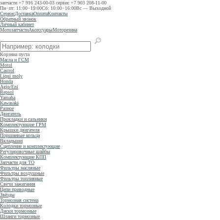
запчасти
+7 916 243-00-03
сервис
+7 903 208-11-00
Пн−пт: 11:00−19:00
Сб: 10:00−16:00
Вс — Выходной
Сервис
Доставка
Оплата
Контакты
Обратный звонок
Личный кабинет
Мотозапчасти
Аксессуары
Моторезина
Корзина пуста
Масла и ГСМ
Motul
Castrol
Liqui moly
Honda
Agip/Eni
Repsol
Yamaha
Kawasaki
Разное
Двигатель
Прокладки и сальники
Комплектующие ГРМ
Крышки двигателя
Поршневые кольца
Вкладыши
Сцепление и комплектующие
Регулировочные шайбы
Комплектующие КПП
Запчасти для ТО
Фильтры масляные
Фильтры воздушные
Фильтры топливные
Свечи зажигания
Цепи приводные
Звёзды
Тормозная система
Колодки тормозные
Диски тормозные
Шланги тормозные