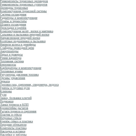
Ремкомплекты тормозных цилиндров
Ремкомплекты тормозных суппортов
Цилиндры тормозные
Комплектующие тормозной системы
Система охлаждения
Радиаторы и комплектующие
Помпы и термостаты
Шланги охлаждения
Прокладки и крепёж
Комплектующие колёс, вилки и маятника
Сальники и пыльники передней вилки
Направляющие передней вилки
Колёсные подшипники и пыльники
Ниппели колеса и демпферы
Слайдеры приводной цепи
Амортизаторы
Перья и траверсы
Ремни вариатора
Топливная система
Бензонасосы
Карбюраторы и комплектующие
Топливные краны
Регуляторы давления топлива
Органы управления
Зеркала
Тросики газа, сцепления, спидометра, подсоса
Грипсы и грузики руля
Клипоны
Рули
Замки, болванки ключей
Подножки
Лапки тормоза и КПП
Кронштейны рычагов
Рычаги тормоза и сцепления
Пластик и стёкла
Ветровые стёкла
Крепёж стёкол и пластика
Передние обтекатели
Комплекты пластика
Накладки и вставки
Наклейки и эмблемы