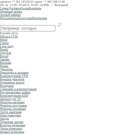
запчасти
+7 916 243-00-03
сервис
+7 903 208-11-00
Пн−пт: 11:00−19:00
Сб: 10:00−16:00
Вс — Выходной
Сервис
Доставка
Оплата
Контакты
Обратный звонок
Личный кабинет
Мотозапчасти
Аксессуары
Моторезина
Корзина пуста
Масла и ГСМ
Motul
Castrol
Liqui moly
Honda
Agip/Eni
Repsol
Yamaha
Kawasaki
Разное
Двигатель
Прокладки и сальники
Комплектующие ГРМ
Крышки двигателя
Поршневые кольца
Вкладыши
Сцепление и комплектующие
Регулировочные шайбы
Комплектующие КПП
Запчасти для ТО
Фильтры масляные
Фильтры воздушные
Фильтры топливные
Свечи зажигания
Цепи приводные
Звёзды
Тормозная система
Колодки тормозные
Диски тормозные
Шланги тормозные