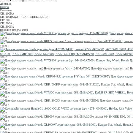
Доставка
Оплата
Описание
CB1100NA
CB1100RSNA - REAR WHEEL (2017)
CB1300
CB1300A
CB1300SA
Похожие предложения
Демпфер заднего к
1 300
Р
1 000
Р
ML7-003, 42753-MR4-901, 42753-NN2-900, 42753-NN4-J10, 42753KBS901, 42753ML7003, 42753MR490
700
Р
Де
3 600
Р
Демпфер заднего колеса (1.шт) H
2 540
Р
Демпферы заднег
2 160
Р
4 250
Р
3 200
Р
Демпфер заднего колеса 
5 850
Р
750
Р
3 150
Р
Д
3 150
Р