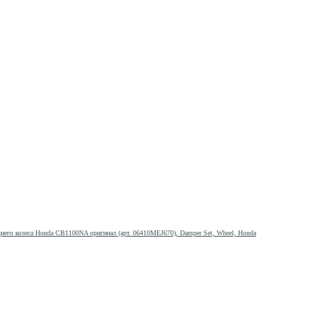
него колеса Honda CB1100NA оригинал (арт. 06410MEJ670), Damper Set, Wheel, Honda