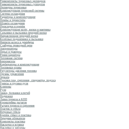
Ремкомплекты тормозных цилиндров
Ремкомплекты тормозных суппортов
Цилиндры тормозные
Комплектующие тормозной системы
Система охлаждения
Радиаторы и комплектующие
Помпы и термостаты
Шланги охлаждения
Прокладки и крепёж
Комплектующие колёс, вилки и маятника
Сальники и пыльники передней вилки
Направляющие передней вилки
Колёсные подшипники и пыльники
Ниппели колеса и демпферы
Слайдеры приводной цепи
Амортизаторы
Перья и траверсы
Ремни вариатора
Топливная система
Бензонасосы
Карбюраторы и комплектующие
Топливные краны
Регуляторы давления топлива
Органы управления
Зеркала
Тросики газа, сцепления, спидометра, подсоса
Грипсы и грузики руля
Клипоны
Рули
Замки, болванки ключей
Подножки
Лапки тормоза и КПП
Кронштейны рычагов
Рычаги тормоза и сцепления
Пластик и стёкла
Ветровые стёкла
Крепёж стёкол и пластика
Передние обтекатели
Комплекты пластика
Накладки и вставки
Наклейки и эмблемы