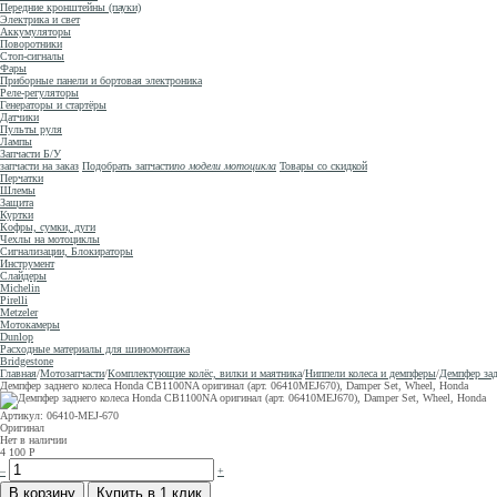
Передние кронштейны (пауки)
Электрика и свет
Аккумуляторы
Поворотники
Стоп-сигналы
Фары
Приборные панели и бортовая электроника
Реле-регуляторы
Генераторы и стартёры
Датчики
Пульты руля
Лампы
Запчасти Б/У
запчасти на заказ
Подобрать запчасти
по модели мотоцикла
Товары со скидкой
Перчатки
Шлемы
Защита
Куртки
Кофры, сумки, дуги
Чехлы на мотоциклы
Сигнализации, Блокираторы
Инструмент
Слайдеры
Michelin
Pirelli
Metzeler
Мотокамеры
Dunlop
Расходные материалы для шиномонтажа
Bridgestone
Главная
/
Мотозапчасти
/
Комплектующие колёс, вилки и маятника
/
Ниппели колеса и демпферы
/
Демпфер зад
Демпфер заднего колеса Honda CB1100NA оригинал (арт. 06410MEJ670), Damper Set, Wheel, Honda
Артикул: 06410-MEJ-670
Оригинал
Нет в наличии
4 100
Р
–
+