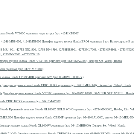
олеса Honda VT600C оригинал, одна штука (арт. 41241KT8000)
Демпфер заднего колеса Honda BROS оригинал 1 шт. На мотоцикле 5 ш
1, 42753NN2900, 42753NN4J10
мпфер заднего колеса Honda VTX1800 оригинал (арт. 06410MAZ000), Damper Set, Wheel, Honda
onda оригинал (арт. 41241MAT000)
о колеса Honda CBR954RR оригинал Б/У (арт. 06410MCF000Б/У)
Демпфер заднего колеса Honda CBR1000RR оригинал (арт. 06410MELD20), Damper Set, Wheel, Honda
Демпфер заднего колеса Honda VT750C оригинал (арт. 06410MBA000), DAMPER SET, WHEEL, Honda
Honda CBR1100XX оригинал (арт. 06410MATE00)
Кронштейн ниппеля Honda GL1800C GOLD WING оригинал (арт. 42754MN5000), Holder, Rim Val
Демпфер заднего колеса Honda CB900F оригинал (арт. 06410MALG00), аналог 06410-MER-
емпфер заднего колеса Honda XL1000VA оригинал (арт. 06410MBB000), Damper Set, Wheel, Honda
Демпфер заднего колеса Honda CBF600SA оригинал (арт. 06410MERD00), аналог 06410-