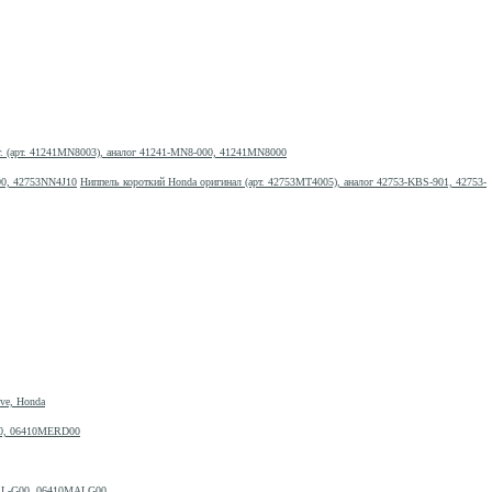
т. (арт. 41241MN8003), аналог 41241-MN8-000, 41241MN8000
Ниппель короткий Honda оригинал (арт. 42753MT4005), аналог 42753-KBS-901, 42753-
ve, Honda
D00, 06410MERD00
MAL-G00, 06410MALG00