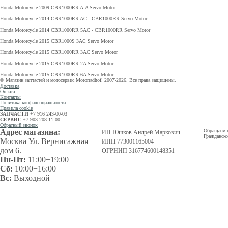
Honda Motorcycle 2009 CBR1000RR A-A Servo Motor
Honda Motorcycle 2014 CBR1000RR AC - CBR1000RR Servo Motor
Honda Motorcycle 2014 CBR1000RR 5AC - CBR1000RR Servo Motor
Honda Motorcycle 2015 CBR1000S 3AC Servo Motor
Honda Motorcycle 2015 CBR1000RR 3AC Servo Motor
Honda Motorcycle 2015 CBR1000RR 2A Servo Motor
Honda Motorcycle 2015 CBR1000RR 6A Servo Motor
© Магазин запчастей и мотосервис Motorradhof. 2007-2026. Все права защищены.
Доставка
Оплата
Контакты
Политика конфиденциальности
Правила cookie
ЗАПЧАСТИ
+7 916 243-00-03
СЕРВИС
+7 903 208-11-00
Обратный звонок
Адрес магазина:
Обращаем в
ИП Юшков Андрей Маркович
Гражданско
Москва Ул. Вернисажная
ИНН 773001165004
дом 6.
ОГРНИП 316774600148351
Пн-Пт:
11:00−19:00
Сб:
10:00−16:00
Вс:
Выходной