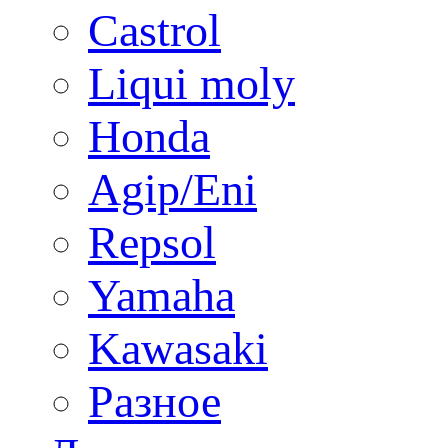
Castrol
Liqui moly
Honda
Agip/Eni
Repsol
Yamaha
Kawasaki
Разное