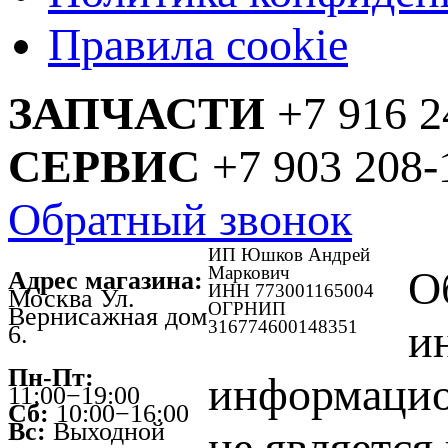
Правила cookie
ЗАПЧАСТИ
+7 916 2
СЕРВИС
+7 903 208-
Обратный звонок
ИП Юшков Андрей
Маркович
О
Адрес магазина:
ИНН 773001165004
Москва Ул.
ОГРНИП
Вернисажная дом
316774600148351
и
6.
Пн-Пт:
информацио
11:00−19:00
Сб:
10:00−16:00
Вс:
Выходной
не является