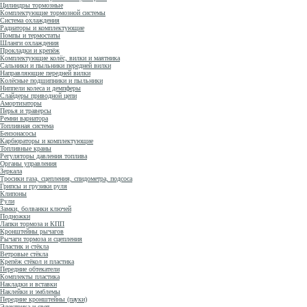
Цилиндры тормозные
Комплектующие тормозной системы
Система охлаждения
Радиаторы и комплектующие
Помпы и термостаты
Шланги охлаждения
Прокладки и крепёж
Комплектующие колёс, вилки и маятника
Сальники и пыльники передней вилки
Направляющие передней вилки
Колёсные подшипники и пыльники
Ниппели колеса и демпферы
Слайдеры приводной цепи
Амортизаторы
Перья и траверсы
Ремни вариатора
Топливная система
Бензонасосы
Карбюраторы и комплектующие
Топливные краны
Регуляторы давления топлива
Органы управления
Зеркала
Тросики газа, сцепления, спидометра, подсоса
Грипсы и грузики руля
Клипоны
Рули
Замки, болванки ключей
Подножки
Лапки тормоза и КПП
Кронштейны рычагов
Рычаги тормоза и сцепления
Пластик и стёкла
Ветровые стёкла
Крепёж стёкол и пластика
Передние обтекатели
Комплекты пластика
Накладки и вставки
Наклейки и эмблемы
Передние кронштейны (пауки)
Электрика и свет