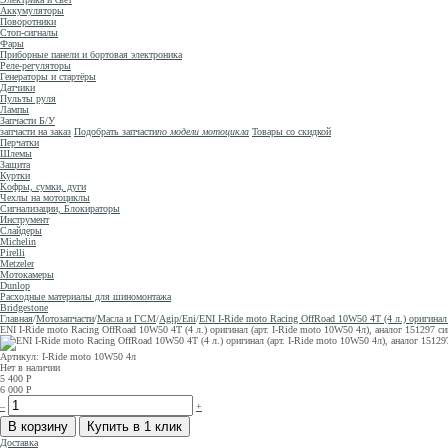
Аккумуляторы
Поворотники
Стоп-сигналы
Фары
Приборные панели и бортовая электроника
Реле-регуляторы
Генераторы и стартёры
Датчики
Пульты руля
Лампы
Запчасти Б/У
запчасти на заказ
Подобрать запчасти
по модели мотоцикла
Товары со скидкой
Перчатки
Шлемы
Защита
Куртки
Кофры, сумки, дуги
Чехлы на мотоциклы
Сигнализации, Блокираторы
Инструмент
Слайдеры
Michelin
Pirelli
Metzeler
Мотокамеры
Dunlop
Расходные материалы для шиномонтажа
Bridgestone
Главная
/
Мотозапчасти
/
Масла и ГСМ
/
Agip/Eni
/
ENI I-Ride moto Racing OffRoad 10W50 4T (4 л.) оригинал 
ENI I-Ride moto Racing OffRoad 10W50 4T (4 л.) оригинал (арт. I-Ride moto 10W50 4л), аналог 151297 си
Артикул: I-Ride moto 10W50 4л
Нет в наличии
5 400
Р
6 000
Р
–
+
Доставка