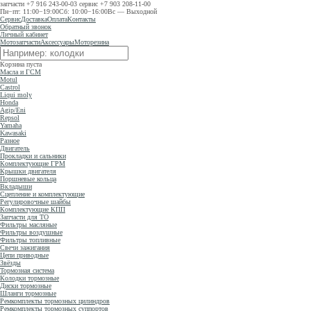
запчасти
+7 916 243-00-03
сервис
+7 903 208-11-00
Пн−пт: 11:00−19:00
Сб: 10:00−16:00
Вс — Выходной
Сервис
Доставка
Оплата
Контакты
Обратный звонок
Личный кабинет
Мотозапчасти
Аксессуары
Моторезина
Корзина пуста
Масла и ГСМ
Motul
Castrol
Liqui moly
Honda
Agip/Eni
Repsol
Yamaha
Kawasaki
Разное
Двигатель
Прокладки и сальники
Комплектующие ГРМ
Крышки двигателя
Поршневые кольца
Вкладыши
Сцепление и комплектующие
Регулировочные шайбы
Комплектующие КПП
Запчасти для ТО
Фильтры масляные
Фильтры воздушные
Фильтры топливные
Свечи зажигания
Цепи приводные
Звёзды
Тормозная система
Колодки тормозные
Диски тормозные
Шланги тормозные
Ремкомплекты тормозных цилиндров
Ремкомплекты тормозных суппортов