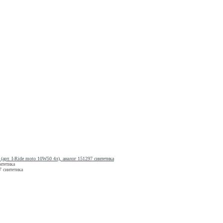
(арт. I-Ride moto 10W50 4л), аналог 151297 синтетика
нтетика