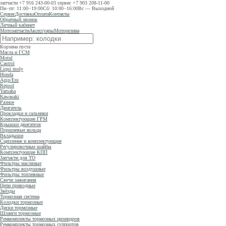
запчасти
+7 916 243-00-03
сервис
+7 903 208-11-00
Пн−пт: 11:00−19:00
Сб: 10:00−16:00
Вс — Выходной
Сервис
Доставка
Оплата
Контакты
Обратный звонок
Личный кабинет
Мотозапчасти
Аксессуары
Моторезина
Корзина пуста
Масла и ГСМ
Motul
Castrol
Liqui moly
Honda
Agip/Eni
Repsol
Yamaha
Kawasaki
Разное
Двигатель
Прокладки и сальники
Комплектующие ГРМ
Крышки двигателя
Поршневые кольца
Вкладыши
Сцепление и комплектующие
Регулировочные шайбы
Комплектующие КПП
Запчасти для ТО
Фильтры масляные
Фильтры воздушные
Фильтры топливные
Свечи зажигания
Цепи приводные
Звёзды
Тормозная система
Колодки тормозные
Диски тормозные
Шланги тормозные
Ремкомплекты тормозных цилиндров
Ремкомплекты тормозных суппортов