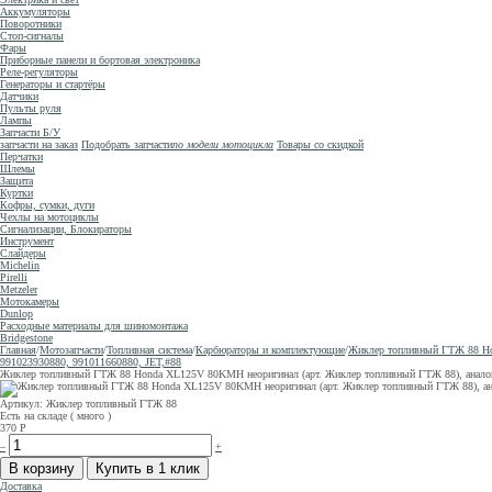
Аккумуляторы
Поворотники
Стоп-сигналы
Фары
Приборные панели и бортовая электроника
Реле-регуляторы
Генераторы и стартёры
Датчики
Пульты руля
Лампы
Запчасти Б/У
запчасти на заказ
Подобрать запчасти
по модели мотоцикла
Товары со скидкой
Перчатки
Шлемы
Защита
Куртки
Кофры, сумки, дуги
Чехлы на мотоциклы
Сигнализации, Блокираторы
Инструмент
Слайдеры
Michelin
Pirelli
Metzeler
Мотокамеры
Dunlop
Расходные материалы для шиномонтажа
Bridgestone
Главная
/
Мотозапчасти
/
Топливная система
/
Карбюраторы и комплектующие
/
Жиклер топливный ГТЖ 88 Hon
991023930880, 991011660880, JET,#88
Жиклер топливный ГТЖ 88 Honda XL125V 80KMH неоригинал (арт. Жиклер топливный ГТЖ 88), аналог 
Артикул: Жиклер топливный ГТЖ 88
Есть на складе ( много )
370
Р
–
+
Доставка