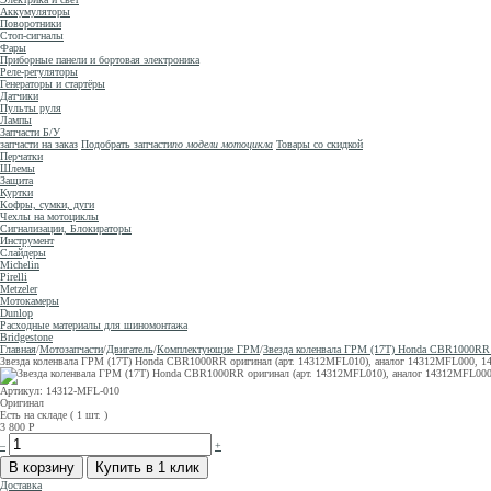
Аккумуляторы
Поворотники
Стоп-сигналы
Фары
Приборные панели и бортовая электроника
Реле-регуляторы
Генераторы и стартёры
Датчики
Пульты руля
Лампы
Запчасти Б/У
запчасти на заказ
Подобрать запчасти
по модели мотоцикла
Товары со скидкой
Перчатки
Шлемы
Защита
Куртки
Кофры, сумки, дуги
Чехлы на мотоциклы
Сигнализации, Блокираторы
Инструмент
Слайдеры
Michelin
Pirelli
Metzeler
Мотокамеры
Dunlop
Расходные материалы для шиномонтажа
Bridgestone
Главная
/
Мотозапчасти
/
Двигатель
/
Комплектующие ГРМ
/
Звезда коленвала ГРМ (17T) Honda CBR1000RR о
Звезда коленвала ГРМ (17T) Honda CBR1000RR оригинал (арт. 14312MFL010), аналог 14312MFL000, 143
Артикул: 14312-MFL-010
Оригинал
Есть на складе ( 1 шт. )
3 800
Р
–
+
Доставка