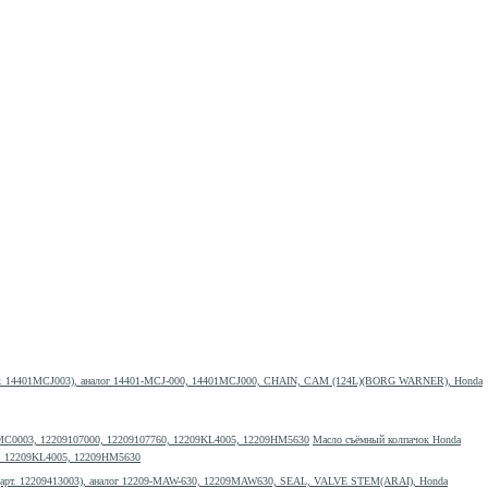
т. 14401MCJ003), аналог 14401-MCJ-000, 14401MCJ000, CHAIN, CAM (124L)(BORG WARNER), Honda
Масло съёмный колпачок Honda
60, 12209KL4005, 12209HM5630
(арт. 12209413003), аналог 12209-MAW-630, 12209MAW630, SEAL, VALVE STEM(ARAI), Honda