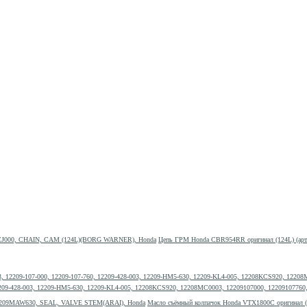
Цепь ГРМ Honda CBR954RR оригинал (124L) (ар
, 12209-428-003, 12209-HM5-630, 12209-KL4-005, 12208KCS920, 12208MC0003, 12209107000, 122091077
Масло съёмный колпачок Honda VTX1800C оригинал 