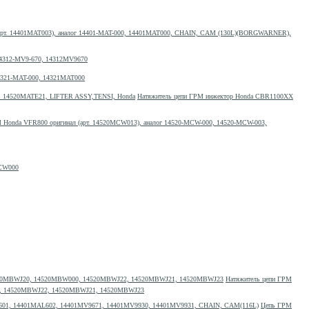
арт. 14401MAT003), аналог 14401-MAT-000, 14401MAT000, CHAIN, CAM (130L)(BORGWARNER),
 14312-MV9-670, 14312MV9670
14321-MAT-000, 14321MAT000
Натяжитель цепи ГРМ инжектор Honda CBR1100XX
 Honda VFR800 оригинал (арт. 14520MCW013), аналог 14520-MCW-000, 14520-MCW-003,
MCW000
Натяжитель цепи ГРМ
00, 14520MBWJ22, 14520MBWJ21, 14520MBWJ23
Цепь ГРМ