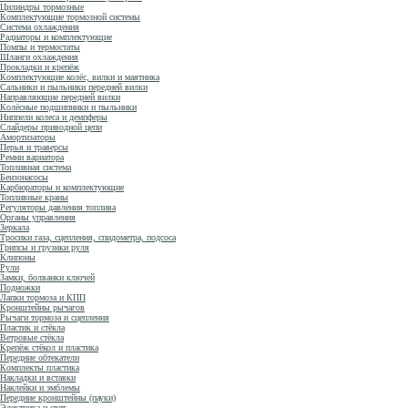
Цилиндры тормозные
Комплектующие тормозной системы
Система охлаждения
Радиаторы и комплектующие
Помпы и термостаты
Шланги охлаждения
Прокладки и крепёж
Комплектующие колёс, вилки и маятника
Сальники и пыльники передней вилки
Направляющие передней вилки
Колёсные подшипники и пыльники
Ниппели колеса и демпферы
Слайдеры приводной цепи
Амортизаторы
Перья и траверсы
Ремни вариатора
Топливная система
Бензонасосы
Карбюраторы и комплектующие
Топливные краны
Регуляторы давления топлива
Органы управления
Зеркала
Тросики газа, сцепления, спидометра, подсоса
Грипсы и грузики руля
Клипоны
Рули
Замки, болванки ключей
Подножки
Лапки тормоза и КПП
Кронштейны рычагов
Рычаги тормоза и сцепления
Пластик и стёкла
Ветровые стёкла
Крепёж стёкол и пластика
Передние обтекатели
Комплекты пластика
Накладки и вставки
Наклейки и эмблемы
Передние кронштейны (пауки)
Электрика и свет