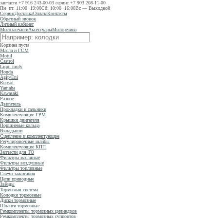
запчасти
+7 916 243-00-03
сервис
+7 903 208-11-00
Пн−пт: 11:00−19:00
Сб: 10:00−16:00
Вс — Выходной
Сервис
Доставка
Оплата
Контакты
Обратный звонок
Личный кабинет
Мотозапчасти
Аксессуары
Моторезина
Корзина пуста
Масла и ГСМ
Motul
Castrol
Liqui moly
Honda
Agip/Eni
Repsol
Yamaha
Kawasaki
Разное
Двигатель
Прокладки и сальники
Комплектующие ГРМ
Крышки двигателя
Поршневые кольца
Вкладыши
Сцепление и комплектующие
Регулировочные шайбы
Комплектующие КПП
Запчасти для ТО
Фильтры масляные
Фильтры воздушные
Фильтры топливные
Свечи зажигания
Цепи приводные
Звёзды
Тормозная система
Колодки тормозные
Диски тормозные
Шланги тормозные
Ремкомплекты тормозных цилиндров
Ремкомплекты тормозных суппортов