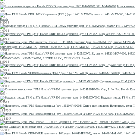
825
Р
Болт клапанн
580
Р
Honda
9 200
Р
4 070
Р
8 390
Р
оригинал (арт. 14520MATE22), аналог 14520-MAT-630, 14520-MAT-631, 14520-MAT-E20, 14520-MAT
3 900
Р
14520MCW003, 14520MCW000, LIFTER ASSY., TENSIONER, Honda
8 900
Р
Ведомая звезда ГРМ (
6 760
Р
6 260
Р
Ведомая звезда ГРМ (38T
5 990
Р
Кол
600
Р
Ведущая звезда ГРМ (19T
5 350
Р
Натяжитель цепи Г
19 970
Р
11 880
Р
Honda CBR600F4i оригинал (арт. 14520MBWJ24), аналог 14520MBW003, 14520MBWJ20, 14520-MB
5 550
Р