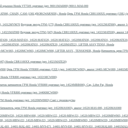
ой крышки Honda VT750S оригинал (арт. 90011MA6000) 90011-MA6-000
Цепь ГРМ Honda CBR1100XX оригинал (130L) (
Ведущая звезда ГРМ (17T) Honda CBR1100XX оригинал (арт. 14312MAT000), аналог
Ведомая звезда ГРМ (34T) Honda CBR1100XX оригинал (арт. 14321MATE00), аналог 
-E21, 14520MAT630, 14520MAT631, 14520MATE20, 14520MATE21, LIFTER ASSY,TENSI, Honda
Натяжитель цепи ГРМ
34T) Honda CBR1100XX оригинал (арт. 14321MATE20)
Цепь ГРМ Honda VFR800 оригинал (132L) (арт. 14401MCW003), аналог 14401-MCW-000, 14401
) Honda VFR800 оригинал (арт. 14321MCW000)
пачок натяжителя ГРМ Honda VFR800 оригинал (арт. 14524MBB000), Cap, Lifter Pat, Honda
) Honda VFR800 оригинал (арт. 14406MCW000)
РМ Honda оригинал (арт. 14520MW0003) Снят с производства
Натяжитель цепи ГРМ Honda оригинал (арт. 14520MAS003), аналог 14520-MAS-000, 14520MAS000
W-000, 14520-MBW-J22, 14520-MBW-J21, 14520-MBW-J23, 14520MBW003, 14520MBWJ20, 14520MBW0