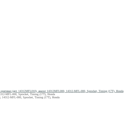
ригинал (арт. 14312MFL010), аналог 14312MFL000, 14312-MFL-000, Sprocket, Timing (17T), Honda
12-MFL-000, Sprocket, Timing (17T), Honda