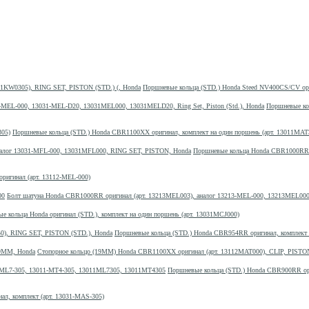
Поршневые кольца (STD.) Honda Steed NV400CS/CV ори
Поршневые ко
Поршневые кольца (STD.) Honda CBR1100XX оригинал, комплект на один поршень (арт. 13011MAT
Поршневые кольца Honda CBR1000RR о
оригинал (арт. 13112-MEL-000)
Болт шатуна Honda CBR1000RR оригинал (арт. 13213MEL003), аналог 13213-MEL-000, 13213MEL00
е кольца Honda оригинал (STD.), комплект на один поршень (арт. 13031MCJ000)
Поршневые кольца (STD.) Honda CBR954RR оригинал, комплект 
Стопорное кольцо (19ММ) Honda CBR1100XX оригинал (арт. 13112MAT000), CLIP, PIST
Поршневые кольца (STD.) Honda CBR900RR ори
ал, комплект (арт. 13031-MAS-305)