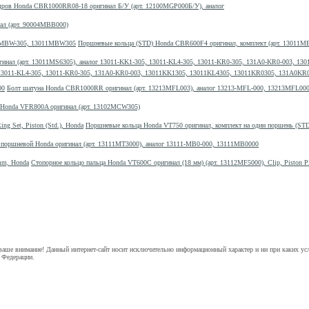
дров Honda CBR1000RR08-18 оригинал Б/У (арт. 12100MGP000Б/У), аналог
ал (арт. 90004MBB000)
Поршневые кольца (STD) Honda CBR600F4 оригинал, комплект (арт. 1301
, 13011-KL4-305, 13011-KR0-305, 131A0-KR0-003, 13011KK1305, 13011KL4305, 13011KR0305, 131A0KR
Болт шатуна Honda CBR1000RR оригинал (арт. 13213MFL003), аналог 13213-MFL-000, 13213MFL00
) Honda VFR800A оригинал (арт. 13102MCW305)
Поршневые кольца Honda VT750 оригинал, комплект на один поршень (STD) 
 поршневой Honda оригинал (арт. 13111MT3000), аналог 13111-MB0-000, 13111MB0000
Стопорное кольцо пальца Honda VT600C оригинал (18 мм) (арт. 13112MF5000), Clip, Piston 
аше внимание! Данный интернет-сайт носит исключительно информационный характер и ни при каких ус
 Федерации.