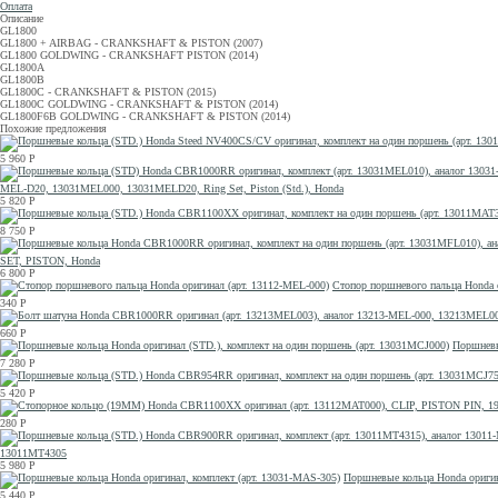
Оплата
Описание
GL1800
GL1800 + AIRBAG - CRANKSHAFT & PISTON (2007)
GL1800 GOLDWING - CRANKSHAFT PISTON (2014)
GL1800A
GL1800B
GL1800C - CRANKSHAFT & PISTON (2015)
GL1800C GOLDWING - CRANKSHAFT & PISTON (2014)
GL1800F6B GOLDWING - CRANKSHAFT & PISTON (2014)
Похожие предложения
5 960
Р
MEL-D20, 13031MEL000, 13031MELD20, Ring Set, Piston (Std.), Honda
5 820
Р
8 750
Р
SET, PISTON, Honda
6 800
Р
Стопор поршневого пальца Honda 
340
Р
660
Р
Поршневы
7 280
Р
5 420
Р
280
Р
13011MT4305
5 980
Р
Поршневые кольца Honda оригин
5 440
Р