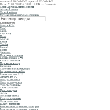
запчасти
+7 916 243-00-03
сервис
+7 903 208-11-00
Пн−пт: 11:00−19:00
Сб: 10:00−16:00
Вс — Выходной
Сервис
Доставка
Оплата
Контакты
Обратный звонок
Личный кабинет
Мотозапчасти
Аксессуары
Моторезина
Корзина пуста
Масла и ГСМ
Motul
Castrol
Liqui moly
Honda
Agip/Eni
Repsol
Yamaha
Kawasaki
Разное
Двигатель
Прокладки и сальники
Комплектующие ГРМ
Крышки двигателя
Поршневые кольца
Вкладыши
Сцепление и комплектующие
Регулировочные шайбы
Комплектующие КПП
Запчасти для ТО
Фильтры масляные
Фильтры воздушные
Фильтры топливные
Свечи зажигания
Цепи приводные
Звёзды
Тормозная система
Колодки тормозные
Диски тормозные
Шланги тормозные
Ремкомплекты тормозных цилиндров
Ремкомплекты тормозных суппортов