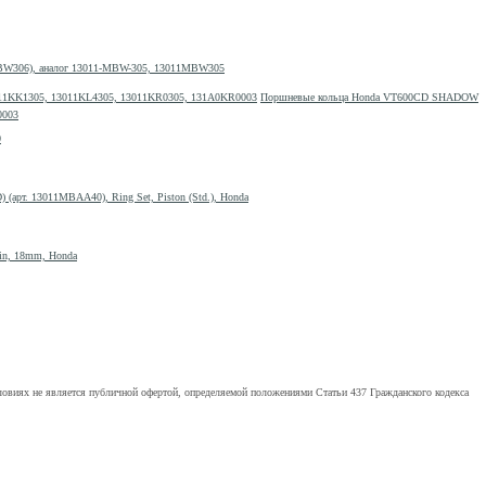
1MBW306), аналог 13011-MBW-305, 13011MBW305
Поршневые кольца Honda VT600CD SHADOW
0003
0
(арт. 13011MBAA40), Ring Set, Piston (Std.), Honda
Pin, 18mm, Honda
ловиях не является публичной офертой, определяемой положениями Статьи 437 Гражданского кодекса