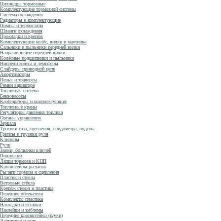
Цилиндры тормозные
Комплектующие тормозной системы
Система охлаждения
Радиаторы и комплектующие
Помпы и термостаты
Шланги охлаждения
Прокладки и крепёж
Комплектующие колёс, вилки и маятника
Сальники и пыльники передней вилки
Направляющие передней вилки
Колёсные подшипники и пыльники
Ниппели колеса и демпферы
Слайдеры приводной цепи
Амортизаторы
Перья и траверсы
Ремни вариатора
Топливная система
Бензонасосы
Карбюраторы и комплектующие
Топливные краны
Регуляторы давления топлива
Органы управления
Зеркала
Тросики газа, сцепления, спидометра, подсоса
Грипсы и грузики руля
Клипоны
Рули
Замки, болванки ключей
Подножки
Лапки тормоза и КПП
Кронштейны рычагов
Рычаги тормоза и сцепления
Пластик и стёкла
Ветровые стёкла
Крепёж стёкол и пластика
Передние обтекатели
Комплекты пластика
Накладки и вставки
Наклейки и эмблемы
Передние кронштейны (пауки)
Электрика и свет