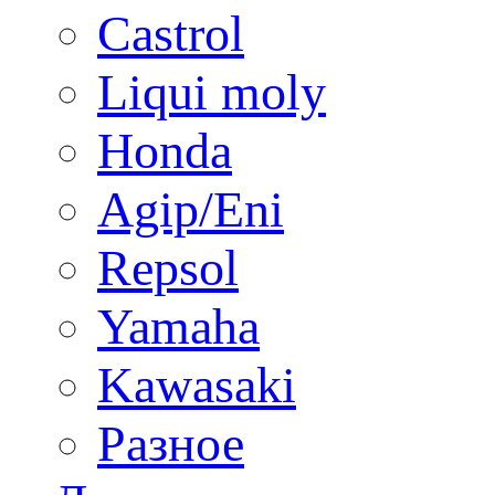
Castrol
Liqui moly
Honda
Agip/Eni
Repsol
Yamaha
Kawasaki
Разное