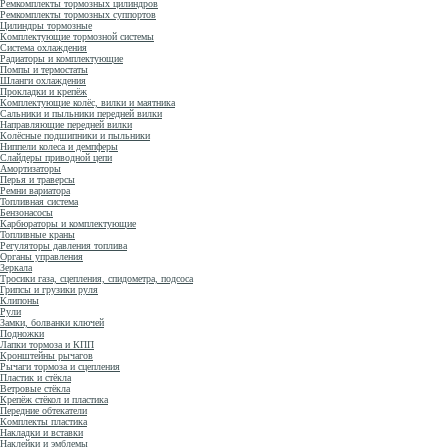
Ремкомплекты тормозных цилиндров
Ремкомплекты тормозных суппортов
Цилиндры тормозные
Комплектующие тормозной системы
Система охлаждения
Радиаторы и комплектующие
Помпы и термостаты
Шланги охлаждения
Прокладки и крепёж
Комплектующие колёс, вилки и маятника
Сальники и пыльники передней вилки
Направляющие передней вилки
Колёсные подшипники и пыльники
Ниппели колеса и демпферы
Слайдеры приводной цепи
Амортизаторы
Перья и траверсы
Ремни вариатора
Топливная система
Бензонасосы
Карбюраторы и комплектующие
Топливные краны
Регуляторы давления топлива
Органы управления
Зеркала
Тросики газа, сцепления, спидометра, подсоса
Грипсы и грузики руля
Клипоны
Рули
Замки, болванки ключей
Подножки
Лапки тормоза и КПП
Кронштейны рычагов
Рычаги тормоза и сцепления
Пластик и стёкла
Ветровые стёкла
Крепёж стёкол и пластика
Передние обтекатели
Комплекты пластика
Накладки и вставки
Наклейки и эмблемы