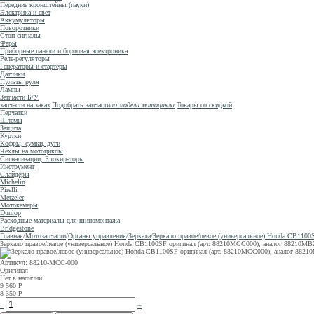
Передние кронштейны (пауки)
Электрика и свет
Аккумуляторы
Поворотники
Стоп-сигналы
Фары
Приборные панели и бортовая электроника
Реле-регуляторы
Генераторы и стартёры
Датчики
Пульты руля
Лампы
Запчасти Б/У
запчасти на заказ
Подобрать запчасти
по модели мотоцикла
Товары со скидкой
Перчатки
Шлемы
Защита
Куртки
Кофры, сумки, дуги
Чехлы на мотоциклы
Сигнализации, Блокираторы
Инструмент
Слайдеры
Michelin
Pirelli
Metzeler
Мотокамеры
Dunlop
Расходные материалы для шиномонтажа
Bridgestone
Главная
/
Мотозапчасти
/
Органы управления
/
Зеркала
/
Зеркало правое/левое (универсальное) Honda CB11
Зеркало правое/левое (универсальное) Honda CB1100SF оригинал (арт. 88210MCC000), аналог 8821
Артикул: 88210-MCC-000
Оригинал
Нет в наличии
9 560
Р
8 350
Р
–
+