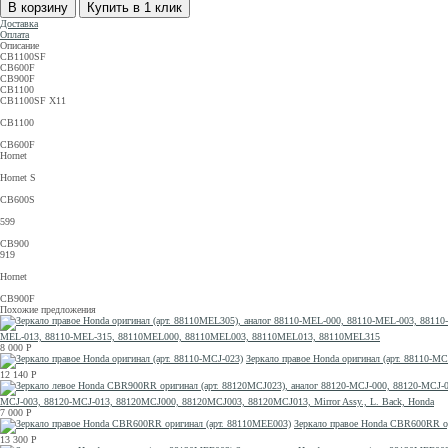
Доставка
Оплата
Описание
CB1100SF
CB600F
CB900F
CB1100
CB1100SF X11
CB1100
CB600F
Hornet
Hornet S
CB600S
599
CB900
919
Hornet
CB900F
Похожие предложения
MEL-013, 88110-MEL-315, 88110MEL000, 88110MEL003, 88110MEL013, 88110MEL315
8 000
Р
Зеркало правое Honda оригинал (арт. 88110-MC
12 140
Р
MCJ-003, 88120-MCJ-013, 88120MCJ000, 88120MCJ003, 88120MCJ013, Mirror Assy., L. Back, Honda
7 000
Р
Зеркало правое Honda CBR600RR о
13 300
Р