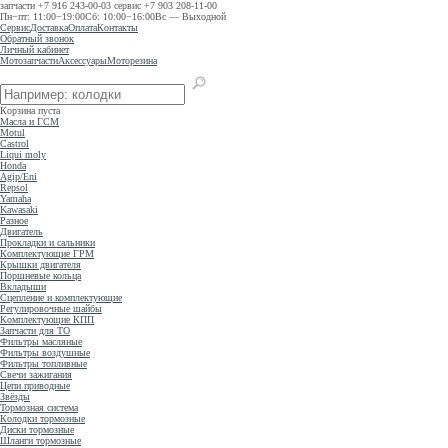
запчасти
+7 916 243-00-03
сервис
+7 903 208-11-00
Пн−пт: 11:00−19:00
Сб: 10:00−16:00
Вс — Выходной
Сервис
Доставка
Оплата
Контакты
Обратный звонок
Личный кабинет
Мотозапчасти
Аксессуары
Моторезина
Корзина пуста
Масла и ГСМ
Motul
Castrol
Liqui moly
Honda
Agip/Eni
Repsol
Yamaha
Kawasaki
Разное
Двигатель
Прокладки и сальники
Комплектующие ГРМ
Крышки двигателя
Поршневые кольца
Вкладыши
Сцепление и комплектующие
Регулировочные шайбы
Комплектующие КПП
Запчасти для ТО
Фильтры масляные
Фильтры воздушные
Фильтры топливные
Свечи зажигания
Цепи приводные
Звёзды
Тормозная система
Колодки тормозные
Диски тормозные
Шланги тормозные