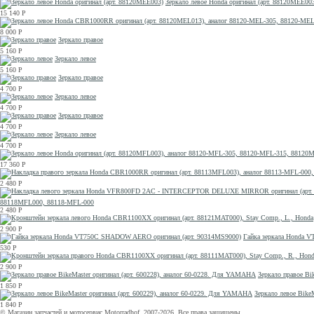
Зеркало левое Honda оригинал (арт. 88120MEE00
15 140
Р
8 000
Р
Зеркало правое
5 160
Р
Зеркало левое
5 160
Р
Зеркало правое
4 700
Р
Зеркало левое
4 700
Р
Зеркало правое
4 700
Р
Зеркало левое
4 700
Р
17 360
Р
2 480
Р
88118MFL000, 88118-MFL-000
2 480
Р
2 900
Р
Гайка зеркала Honda 
530
Р
2 900
Р
Зеркало правое Bi
1 850
Р
Зеркало левое Bike
1 840
Р
© Магазин запчастей и мотосервис Motorradhof. 2007-2026. Все права защищены.