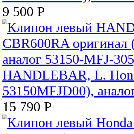
9 500
Р
HANDLEBAR, L. Hond
53150MFJD00), анало
15 790
Р