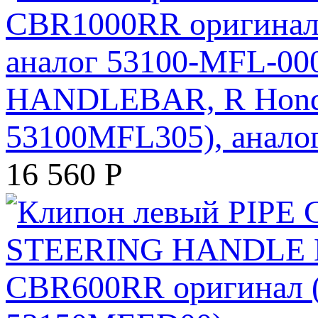
HANDLEBAR, R Honda
53100MFL305), анало
16 560
Р