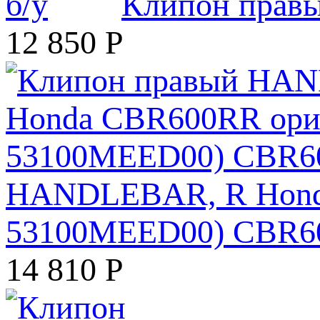
Клипон правы
12 850
Р
HANDLEBAR, R Honda
53100MEED00) CBR60
14 810
Р