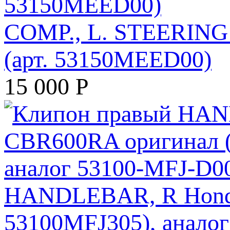
COMP., L. STEERIN
(арт. 53150MEED00)
15 000
Р
HANDLEBAR, R Honda
53100MFJ305), анало