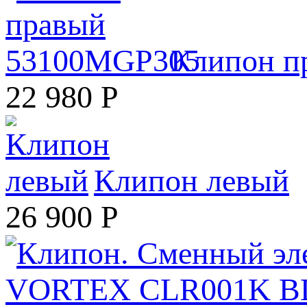
Клипон п
22 980
Р
Клипон левый
26 900
Р