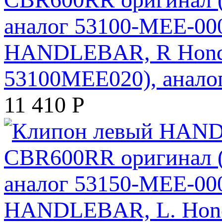
HANDLEBAR, R Honda
53100MEE020), анало
11 410
Р
HANDLEBAR, L. Hond