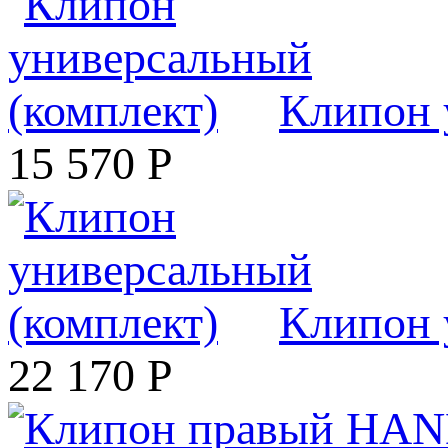
Клипон 
15 570
Р
Клипон 
22 170
Р