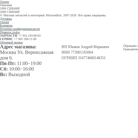
Оплата
Описание
1999 CBR600F
2000 CBR600F
© Магазин запчастей и мотосервис Motorradhof. 2007-2026. Все права защищены.
Доставка
Оплата
Контакты
Политика конфиденциальности
Правила cookie
ЗАПЧАСТИ
+7 916 243-00-03
СЕРВИС
+7 903 208-11-00
Обратный звонок
Адрес магазина:
Обращаем в
ИП Юшков Андрей Маркович
Гражданско
Москва Ул. Вернисажная
ИНН 773001165004
дом 6.
ОГРНИП 316774600148351
Пн-Пт:
11:00−19:00
Сб:
10:00−16:00
Вс:
Выходной