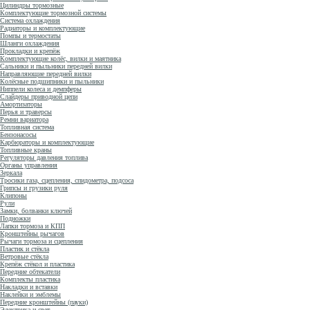
Цилиндры тормозные
Комплектующие тормозной системы
Система охлаждения
Радиаторы и комплектующие
Помпы и термостаты
Шланги охлаждения
Прокладки и крепёж
Комплектующие колёс, вилки и маятника
Сальники и пыльники передней вилки
Направляющие передней вилки
Колёсные подшипники и пыльники
Ниппели колеса и демпферы
Слайдеры приводной цепи
Амортизаторы
Перья и траверсы
Ремни вариатора
Топливная система
Бензонасосы
Карбюраторы и комплектующие
Топливные краны
Регуляторы давления топлива
Органы управления
Зеркала
Тросики газа, сцепления, спидометра, подсоса
Грипсы и грузики руля
Клипоны
Рули
Замки, болванки ключей
Подножки
Лапки тормоза и КПП
Кронштейны рычагов
Рычаги тормоза и сцепления
Пластик и стёкла
Ветровые стёкла
Крепёж стёкол и пластика
Передние обтекатели
Комплекты пластика
Накладки и вставки
Наклейки и эмблемы
Передние кронштейны (пауки)
Электрика и свет