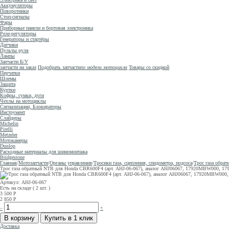
Аккумуляторы
Поворотники
Стоп-сигналы
Фары
Приборные панели и бортовая электроника
Реле-регуляторы
Генераторы и стартёры
Датчики
Пульты руля
Лампы
Запчасти Б/У
запчасти на заказ
Подобрать запчасти
по модели мотоцикла
Товары со скидкой
Перчатки
Шлемы
Защита
Куртки
Кофры, сумки, дуги
Чехлы на мотоциклы
Сигнализации, Блокираторы
Инструмент
Слайдеры
Michelin
Pirelli
Metzeler
Мотокамеры
Dunlop
Расходные материалы для шиномонтажа
Bridgestone
Главная
/
Мотозапчасти
/
Органы управления
/
Тросики газа, сцепления, спидометра, подсоса
/
Трос газа обра
Трос газа обратный NTB для Honda CBR600F4 (арт. AHJ-06-067), аналог AHJ06067, 17920MBW000, 179
Артикул: AHJ-06-067
Есть на складе ( 2 шт. )
3 500
Р
2 850
Р
–
+
Доставка