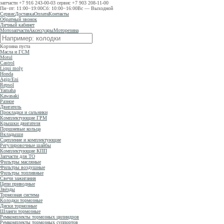
запчасти
+7 916 243-00-03
сервис
+7 903 208-11-00
Пн−пт: 11:00−19:00
Сб: 10:00−16:00
Вс — Выходной
Сервис
Доставка
Оплата
Контакты
Обратный звонок
Личный кабинет
Мотозапчасти
Аксессуары
Моторезина
Корзина пуста
Масла и ГСМ
Motul
Castrol
Liqui moly
Honda
Agip/Eni
Repsol
Yamaha
Kawasaki
Разное
Двигатель
Прокладки и сальники
Комплектующие ГРМ
Крышки двигателя
Поршневые кольца
Вкладыши
Сцепление и комплектующие
Регулировочные шайбы
Комплектующие КПП
Запчасти для ТО
Фильтры масляные
Фильтры воздушные
Фильтры топливные
Свечи зажигания
Цепи приводные
Звёзды
Тормозная система
Колодки тормозные
Диски тормозные
Шланги тормозные
Ремкомплекты тормозных цилиндров
Ремкомплекты тормозных суппортов