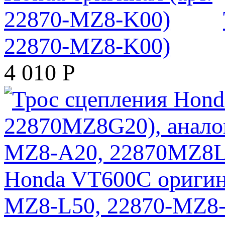
22870-MZ8-K00)
4 010
Р
Honda VT600C оригина
MZ8-L50, 22870-MZ8