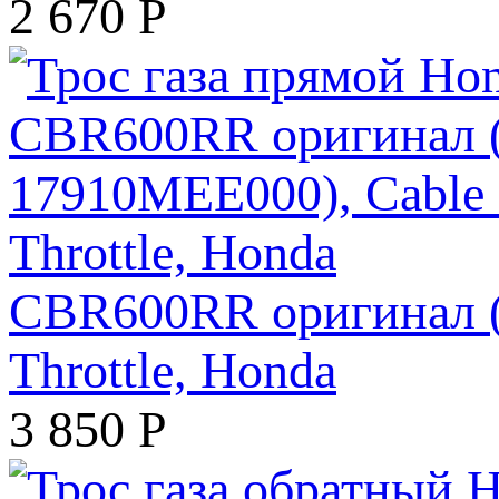
2 670
Р
CBR600RR оригинал (
Throttle, Honda
3 850
Р