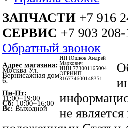
ЗАПЧАСТИ
+7 916 2
СЕРВИС
+7 903 208-
Обратный звонок
ИП Юшков Андрей
Маркович
О
Адрес магазина:
ИНН 773001165004
Москва Ул.
ОГРНИП
Вернисажная дом
316774600148351
и
6.
Пн-Пт:
информацио
11:00−19:00
Сб:
10:00−16:00
Вс:
Выходной
не является