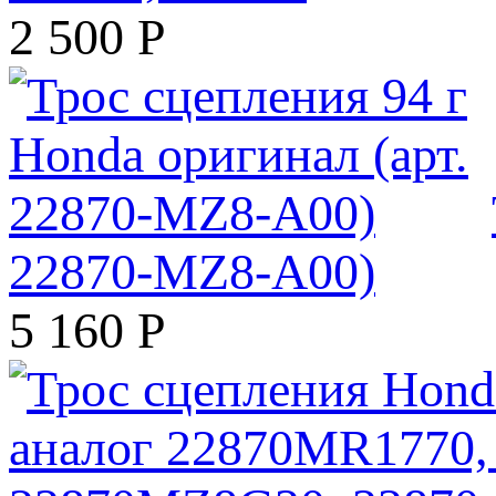
2 500
Р
22870-MZ8-A00)
5 160
Р