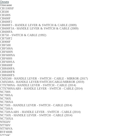
Оплата
Описание
CB1100SF
CB500
CB500S
CB600F
CB600F2
CB600F3 - HANDLE LEVER & SWITCH & CABLE (2009)
CB600F3A - HANDLE LEVER & SWITCH & CABLE (2009)
CB600FA
CB750 - SWITCH & CABLE (1992)
CB750F2
CB900F
CBF500
CBF500A
CBF600N
CBF600NA
CBF600S
CBF600SA
CBR600F
CBR600FA
CBR600FR
CBR600FS
CMX500 - HANDLE LEVER - SWITCH - CABLE - MIRROR (2017)
CMX500A - HANDLE LEVER/SWITCH/CABLE/MIRROR (2019)
CTX700NA - HANDLE LEVER - SWITCH - CABLE (2014)
CTX700NA ABS - HANDLE LEVER - SWITCH - CABLE (2014)
NC700S
NC700SA
NC700X
NC700XA
NC750S - HANDLE LEVER - SWITCH - CABLE (2014)
NC750SA
NC750SA ABS - HANDLE LEVER - SWITCH - CABLE (2014)
NC750X - HANDLE LEVER - SWITCH - CABLE (2014)
NC750XA
NT650V
NT700V
NT700VA
RVF400R
VT750C