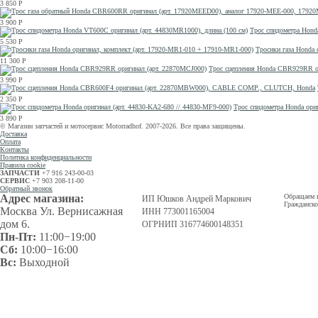
3 850
Р
3 900
Р
Трос спидометра Hond
5 530
Р
Тросики газа Honda 
11 300
Р
Трос сцепления Honda CBR929RR о
3 990
Р
2 350
Р
Трос спидометра Honda ориг
3 890
Р
© Магазин запчастей и мотосервис Motorradhof. 2007-2026. Все права защищены.
Доставка
Оплата
Контакты
Политика конфиденциальности
Правила cookie
ЗАПЧАСТИ
+7 916 243-00-03
СЕРВИС
+7 903 208-11-00
Обратный звонок
Адрес магазина:
Обращаем в
ИП Юшков Андрей Маркович
Гражданско
Москва Ул. Вернисажная
ИНН 773001165004
дом 6.
ОГРНИП 316774600148351
Пн-Пт:
11:00−19:00
Сб:
10:00−16:00
Вс:
Выходной