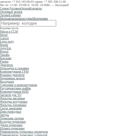
запчасти
+7 916 243-00-03
сервис
+7 903 208-11-00
Пн−пт: 11:00−19:00
Сб: 10:00−16:00
Вс — Выходной
Сервис
Доставка
Оплата
Контакты
Обратный звонок
Личный кабинет
Мотозапчасти
Аксессуары
Моторезина
Корзина пуста
Масла и ГСМ
Motul
Castrol
Liqui moly
Honda
Agip/Eni
Repsol
Yamaha
Kawasaki
Разное
Двигатель
Прокладки и сальники
Комплектующие ГРМ
Крышки двигателя
Поршневые кольца
Вкладыши
Сцепление и комплектующие
Регулировочные шайбы
Комплектующие КПП
Запчасти для ТО
Фильтры масляные
Фильтры воздушные
Фильтры топливные
Свечи зажигания
Цепи приводные
Звёзды
Тормозная система
Колодки тормозные
Диски тормозные
Шланги тормозные
Ремкомплекты тормозных цилиндров
Ремкомплекты тормозных суппортов