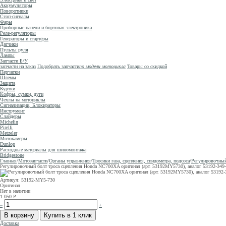
Аккумуляторы
Поворотники
Стоп-сигналы
Фары
Приборные панели и бортовая электроника
Реле-регуляторы
Генераторы и стартёры
Датчики
Пульты руля
Лампы
Запчасти Б/У
запчасти на заказ
Подобрать запчасти
по модели мотоцикла
Товары со скидкой
Перчатки
Шлемы
Защита
Куртки
Кофры, сумки, дуги
Чехлы на мотоциклы
Сигнализации, Блокираторы
Инструмент
Слайдеры
Michelin
Pirelli
Metzeler
Мотокамеры
Dunlop
Расходные материалы для шиномонтажа
Bridgestone
Главная
/
Мотозапчасти
/
Органы управления
/
Тросики газа, сцепления, спидометра, подсоса
/
Регулировочный
Регулировочный болт троса сцепления Honda NC700XA оригинал (арт. 53192MY5730), аналог 53192-3
Артикул: 53192-MY5-730
Оригинал
Нет в наличии
1 050
Р
–
+
Доставка