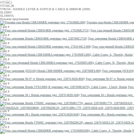
VT750C2
VT750C2B
VTR250 - HANDLE LEVER & SWITCH & CABLE & MIRROR (2009)
XL1000V
XL1000VA
Похожие предложения
Тросики газа Honda CBR1000RR ори
3 400
Р
Трос газа прямой Honda CBR954R
3 650
Р
Трос сцепления Honda CBR954RR о
3 060
Р
Трос газа прямой Honda CBR929
4 880
Р
3 200
Р
3 200
Р
Трос сцепления (92X104
2 100
Р
Трос сцепления 96-97 гг Honda ориги
5 160
Р
Трос
2 500
Р
Трос сцепления 94 г Honda оригинал (арт
5 160
Р
22870MZ8A20, 22870MZ8B00, 22870MZ8G20, 22870-MR1-770, 22870-MZ8-A20, 22870-MZ8-B00, 2287
4 660
Р
Трос сцепления 98 г Honda оригинал (арт
4 010
Р
2 670
Р
Т