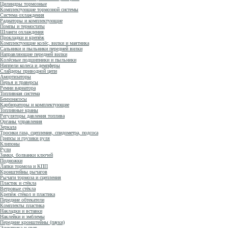
Цилиндры тормозные
Комплектующие тормозной системы
Система охлаждения
Радиаторы и комплектующие
Помпы и термостаты
Шланги охлаждения
Прокладки и крепёж
Комплектующие колёс, вилки и маятника
Сальники и пыльники передней вилки
Направляющие передней вилки
Колёсные подшипники и пыльники
Ниппели колеса и демпферы
Слайдеры приводной цепи
Амортизаторы
Перья и траверсы
Ремни вариатора
Топливная система
Бензонасосы
Карбюраторы и комплектующие
Топливные краны
Регуляторы давления топлива
Органы управления
Зеркала
Тросики газа, сцепления, спидометра, подсоса
Грипсы и грузики руля
Клипоны
Рули
Замки, болванки ключей
Подножки
Лапки тормоза и КПП
Кронштейны рычагов
Рычаги тормоза и сцепления
Пластик и стёкла
Ветровые стёкла
Крепёж стёкол и пластика
Передние обтекатели
Комплекты пластика
Накладки и вставки
Наклейки и эмблемы
Передние кронштейны (пауки)
Электрика и свет